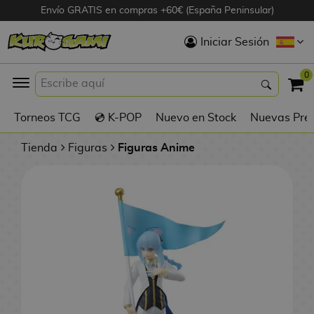
Envío GRATIS en compras +60€ (España Peninsular)
Hola
Iniciar Sesión
Figuras Anime
0
K
Torneos TCG
💿 K-POP
Nuevo en Stock
Nuevas Pre
Figuras
Videojuegos
Tienda
Figuras
Figuras Anime
Figuras de Cine
D
Figuras por
i
Fabricante
g
i
R
m
D
TOP Colecciones
e
o
u