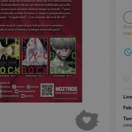
Avi
rep
Lic
Fab
Tam
cms