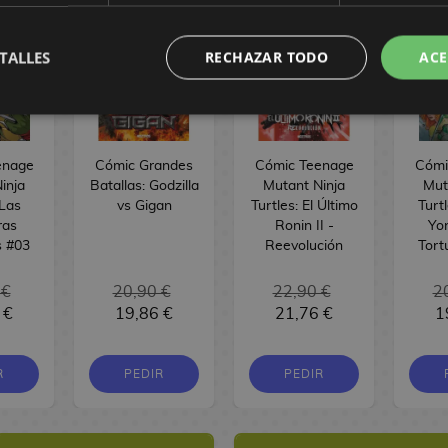
TALLES
RECHAZAR TODO
ACE
enage
Cómic Grandes
Cómic Teenage
Cómi
inja
Batallas: Godzilla
Mutant Ninja
Mut
 Las
vs Gigan
Turtles: El Último
Turt
ras
Ronin II -
Yor
 #03
Reevolución
Tort
 €
20,90 €
22,90 €
2
 €
19,86 €
21,76 €
1
R
PEDIR
PEDIR