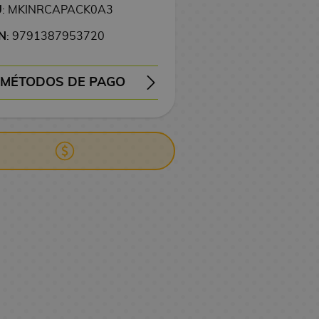
U
: MKINRCAPACK0A3
N
: 9791387953720
MÉTODOS DE PAGO
EMBOLSO
TRANSFERENCIA