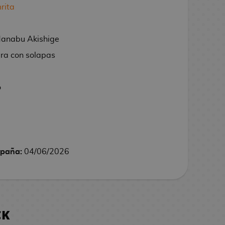
rita
Manabu Akishige
ura con solapas
o
spaña:
04/06/2026
CK