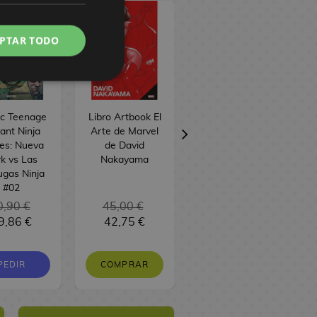
PTAR TODO
c Teenage
Libro Artbook El
Manga El batir
ant Ninja
Arte de Marvel
de sus alas
les: Nueva
de David
k vs Las
Nakayama
ugas Ninja
#02
0,90 €
45,00 €
10,95 €
9,86 €
42,75 €
10,40 €
PEDIR
COMPRAR
PEDIR