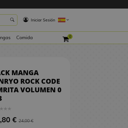
22,80 €
PEDIR
K
Iniciar Sesión
0
ngas
Comida
ACK MANGA
NRYO ROCK CODE
MRITA VOLUMEN 0
3
,80 €
24,00 €