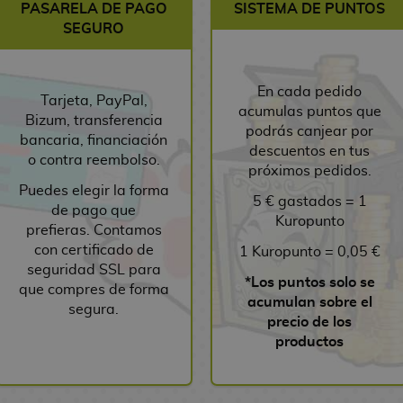
PASARELA DE PAGO
SISTEMA DE PUNTOS
SEGURO
En cada pedido
Tarjeta, PayPal,
acumulas puntos que
Bizum, transferencia
podrás canjear por
bancaria, financiación
descuentos en tus
o contra reembolso.
próximos pedidos.
Puedes elegir la forma
5 € gastados = 1
de pago que
Kuropunto
prefieras. Contamos
con certificado de
1 Kuropunto = 0,05 €
seguridad SSL para
*Los puntos solo se
que compres de forma
acumulan sobre el
segura.
precio de los
productos