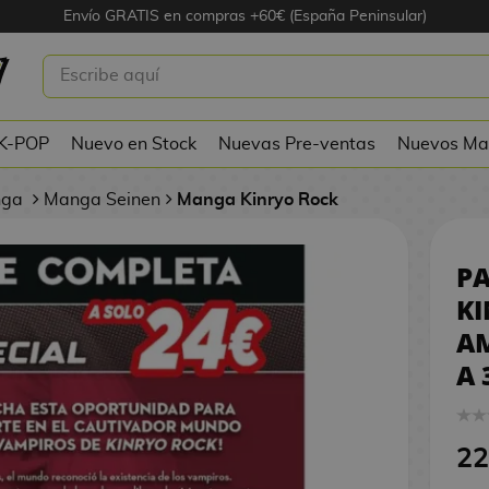
Envío GRATIS en compras +60€ (España Peninsular)
GA KINRYO ROCK CODE AMRITA
0 A 3
 K-POP
Nuevo en Stock
Nuevas Pre-ventas
Nuevos Ma
nga
Manga Seinen
Manga Kinryo Rock
P
KI
A
A 
22