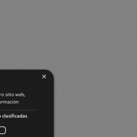
×
ro sitio web,
ormación
 clasificadas