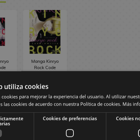
nryo
Manga Kinryo
ode
Rock Code
 #2
Amrita #1
,41 €
9,90 €
9,41 €
b utiliza cookies
 cookies para mejorar la experiencia del usuario. Al utilizar nuest
R
PEDIR
s las cookies de acuerdo con nuestra Política de cookies.
Más inf
rictamente
Cookies de preferencias
Cookies no
arias