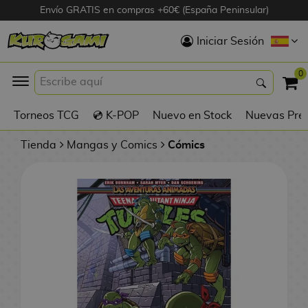
Envío GRATIS en compras +60€ (España Peninsular)
Hola
Iniciar Sesión
Figuras Anime
0
K
Torneos TCG
💿 K-POP
Nuevo en Stock
Nuevas Pre
Figuras
Videojuegos
Tienda
Mangas y Comics
Cómics
Figuras de Cine
D
Figuras por
i
Fabricante
g
i
R
m
D
TOP Colecciones
e
o
u