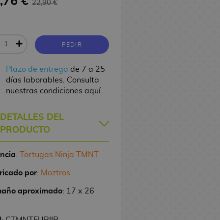
,76 €
22,90 €
PEDIR
Plazo de entrega
de 7 a 25
días laborables. Consulta
nuestras condiciones aquí.
DETALLES DEL
PRODUCTO
encia
:
Tortugas Ninja TMNT
ricado por
:
Moztros
año aproximado
: 17 x 26
U
: CTMNTEURIIR