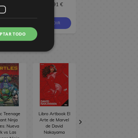
1,76 €
18,91 €
18,91 €
PEDIR
PEDIR
PEDIR
PTAR TODO
c Teenage
Libro Artbook El
Manga El batir
ant Ninja
Arte de Marvel
de sus alas
les: Nueva
de David
k vs Las
Nakayama