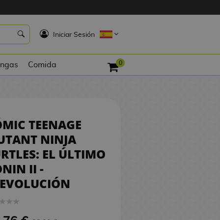
21,76 €
PEDIR
K
Iniciar Sesión
0
ngas
Comida
ÓMIC TEENAGE
UTANT NINJA
RTLES: EL ÚLTIMO
NIN II -
EEVOLUCIÓN