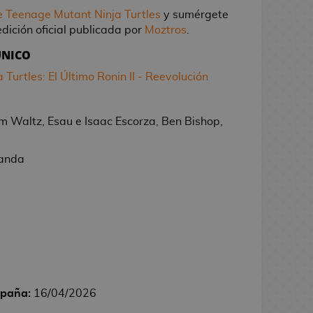
de Teenage Mutant Ninja Turtles
y sumérgete
dición oficial publicada por
Moztros
.
ÚNICO
Turtles: El Último Ronin II - Reevolución
m Waltz, Esau e Isaac Escorza, Ben Bishop,
landa
spaña:
16/04/2026