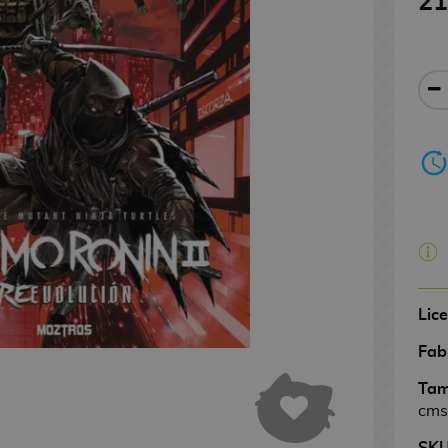
21
Lic
Fab
Tam
cms
SK