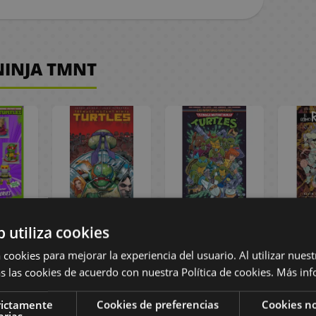
NINJA TMNT
Figura
Cómic Teenage
Cómic Teenage
Cómi
b utiliza cookies
Ninja
Mutant Ninja
Mutant Ninja
Mut
ast
Turtles: Nueva
Turtles: Las
Turtle
 cookies para mejorar la experiencia del usuario. Al utilizar nuest
Toys
York vs Las
Aventuras
Ronin
s las cookies de acuerdo con nuestra Política de cookies.
Más inf
io)
Tortugas Ninja
Animadas #02
p
#02
rictamente
Cookies de preferencias
Cookies no
20,90 €
18,90 €
2
arias