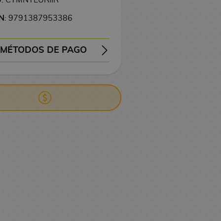
N
: 9791387953386
MÉTODOS DE PAGO
EMBOLSO
TRANSFERENCIA