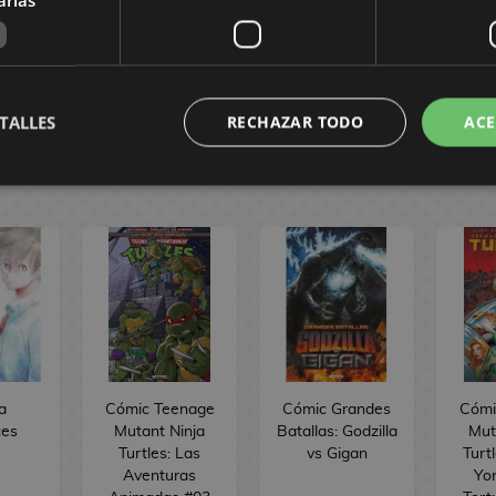
 €
19,86 €
17,96 €
2
AR
PEDIR
PEDIR
TALLES
RECHAZAR TODO
ACE
a
Cómic Teenage
Cómic Grandes
Cómi
ces
Mutant Ninja
Batallas: Godzilla
Mut
Turtles: Las
vs Gigan
Turt
Aventuras
Yor