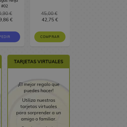
ugas Ninja
#02
0,90 €
45,00 €
10,95 €
9,86 €
42,75 €
10,40 €
PEDIR
COMPRAR
PEDIR
TARJETAS VIRTUALES
¡El mejor regalo que
puedes hacer!
Utiliza nuestras
tarjetas virtuales
para sorprender a un
amigo o familiar.