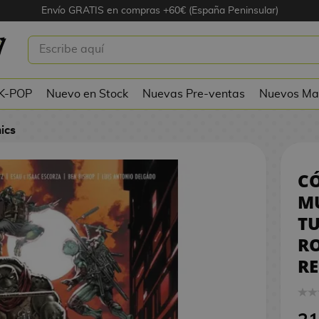
Envío GRATIS en compras +60€ (España Peninsular)
ENAGE MUTANT NINJA TURTLES: EL
NIN II - REEVOLUCIÓN
 K-POP
Nuevo en Stock
Nuevas Pre-ventas
Nuevos Ma
ics
C
M
TU
RO
R