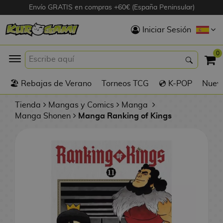
Envío GRATIS en compras +60€ (España Peninsular)
Hola
Iniciar Sesión
Figuras Anime
0
K
🏖️ Rebajas de Verano
Torneos TCG
💿 K-POP
Nuevo
Figuras
Videojuegos
Tienda
Mangas y Comics
Manga
Manga Shonen
Manga Ranking of Kings
Figuras de Cine
D
Figuras por
i
Fabricante
g
i
R
m
D
TOP Colecciones
e
o
u