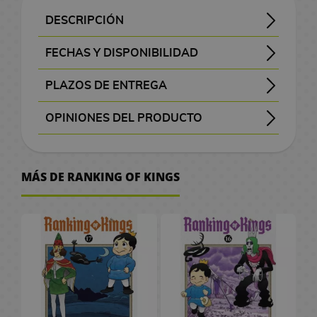
J
n
G
s
o
o
a
a
o
r
C
i
e
s
z
s
n
l
R
A
a
a
g
-
A
l
l
O
C
n
i
o
DESCRIPCIÓN
F
t
r
a
M
o
a
o
n
r
p
a
M
n
s
M
s
n
a
a
l
i
i
s
a
s
p
i
/
Ranking of Kings - Ousama Ranking - 王様ランキング
Shonen - Acción - Aventura - Drama - Fantasía
En un mundo lleno de seres mágicos vive Bojji, un príncipe sordomudo al que nunca le falta la sonrisa en su cara. No sobresale en nada, y es incapaz de empuñar hasta la más pequeña de las espadas. Aun así, su sueño es llegar a ser el rey más grande de todos. El resto de gente no lo ve igual, ya que le tachan de inútil y no apto para ser el próximo rey. Todo cambia el día en el que se cruza con Kage, una sombra (literalmente), perteneciente a un ya extinto clan de asesinos y que la primera vez que se encuentra acaba robándole a Bojji todas las pertenencias que lleva encima, o más bien Bojji acaba dándoselas con la mayor de las sonrisas. Al final se hacen los mejores amigos, ya que Kage comprende y es el único en entender qué dice Bojji, pero en las sombras se están moviendo planes ocultos que pueden acabar con el reino.
Manga de Ranking of Kings Volumen 1 en su edición oficial en español de este popular manga publicado por Ivrea.
M
o
F
J
a
i
o
o
o
e
r
M
l
g
g
e
d
r
a
m
FECHAS Y DISPONIBILIDAD
O
a
n
i
o
g
m
s
c
s
P
d
a
I
C
a
u
s
e
v
d
e
f
x
é
g
s
i
e
d
h
D
i
C
n
v
h
n
r
V
e
e
/
i
PLAZOS DE ENTREGA
i
s
u
R
e
c
e
i
i
e
a
g
r
o
t
a
i
l
C
M
N
c
, visible antes de pagar.
P
m
r
e
i
:
C
l
s
c
p
a
e
c
e
s
d
a
a
o
i
OPINIONES DEL PRODUCTO
C
o
u
a
g
T
i
a
R
n
e
t
2
a
o
s
F
e
m
n
v
n
Aún no existen valoraciones para este producto.
ó
M
s
m
s
a
h
n
s
e
e
o
0
l
u
o
a
g
e
a
m
a
t
M
P
P
G
l
e
e
d
g
y
r
t
a
n
j
a
l
A
o
n
e
a
l
e
MÁS DE RANKING OF KINGS
r
o
G
e
a
S
h
t
F
k
R
u
a
r
d
g
r
T
M
n
a
n
a
s
a
S
l
a
C
e
r
R
o
é
e
s
t
i
a
s
a
o
g
n
d
n
d
t
e
o
k
e
s
i
é
p
g
G
b
b
I
A
z
c
a
e
i
F
d
e
h
r
s
u
n
/
k
p
l
o
u
o
u
s
n
a
h
G
t
e
i
i
V
e
i
S
r
t
G
a
l
i
s
a
o
j
e
i
s
i
u
a
n
g
s
i
r
e
t
a
u
a
d
i
c
r
k
a
k
m
d
l
a
C
t
u
t
d
i
s
P
a
r
l
a
c
a
d
s
r
a
e
e
a
r
ó
e
r
a
e
n
e
r
y
l
s
a
s
i
M
i
C
P
s
d
m
s
a
o
g
l
W
B
e
C
s
O
a
T
P
a
F
i
o
D
i
i
s
j
u
a
o
t
o
C
f
n