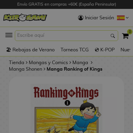
Envío GRATIS en compras +60€ (España Peninsular)
Hola
Iniciar Sesión
Figuras Anime
0
K
🏖️ Rebajas de Verano
Torneos TCG
💿 K-POP
Nuevo
Figuras
Videojuegos
Tienda
Mangas y Comics
Manga
Manga Shonen
Manga Ranking of Kings
Figuras de Cine
D
Figuras por
i
Fabricante
g
i
R
m
D
TOP Colecciones
e
o
u