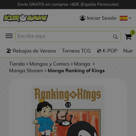
Envío GRATIS en compras +60€ (España Peninsular)
Hola
Iniciar Sesión
Figuras Anime
0
K
🏖️ Rebajas de Verano
Torneos TCG
💿 K-POP
Nuevo
Figuras
Videojuegos
Tienda
Mangas y Comics
Manga
Manga Shonen
Manga Ranking of Kings
Figuras de Cine
D
Figuras por
i
Fabricante
g
i
R
m
D
TOP Colecciones
e
o
u