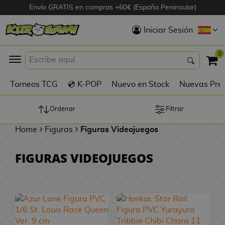
Envío GRATIS en compras +60€ (España Peninsular)
Hola
Iniciar Sesión
Figuras Anime
0
K
Torneos TCG
💿 K-POP
Nuevo en Stock
Nuevas Pre
Figuras
Videojuegos
Ordenar
Filtrar
Home
Figuras
Figuras Videojuegos
Figuras de Cine
FIGURAS VIDEOJUEGOS
D
Figuras por
i
Fabricante
g
i
R
m
D
TOP Colecciones
e
o
u