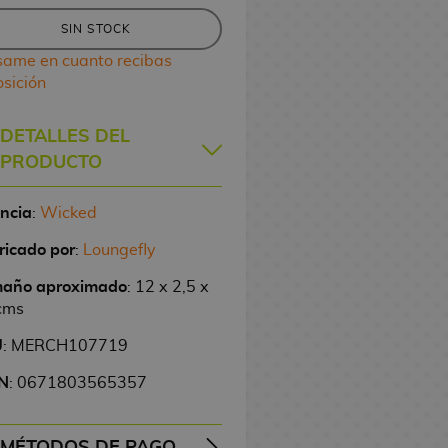
SIN STOCK
same en cuanto recibas
osición
DETALLES DEL
PRODUCTO
encia
:
Wicked
ricado por
:
Loungefly
año aproximado
: 12 x 2,5 x
cms
U
: MERCH107719
N
: 0671803565357
MÉTODOS DE PAGO