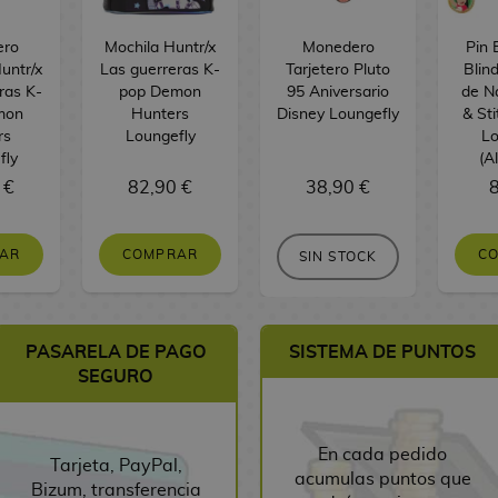
ero
Mochila Huntr/x
Monedero
Pin 
untr/x
Las guerreras K-
Tarjetero Pluto
Blin
ras K-
pop Demon
95 Aniversario
de Na
mon
Hunters
Disney Loungefly
& Sti
rs
Loungefly
Lo
fly
(A
 €
82,90 €
38,90 €
8
AR
COMPRAR
C
SIN STOCK
PASARELA DE PAGO
SISTEMA DE PUNTOS
SEGURO
En cada pedido
Tarjeta, PayPal,
acumulas puntos que
Bizum, transferencia