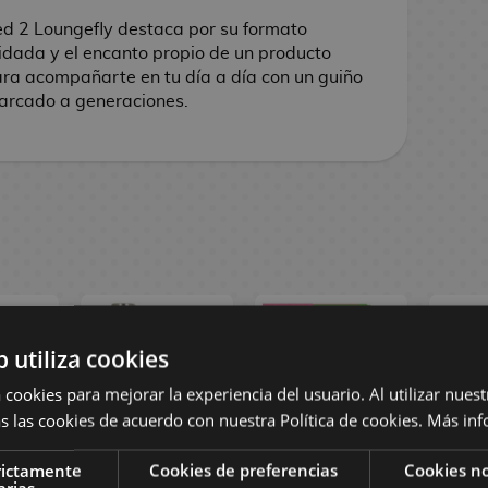
d 2 Loungefly destaca por su formato
uidada y el encanto propio de un producto
para acompañarte en tu día a día con un guiño
marcado a generaciones.
b utiliza cookies
 cookies para mejorar la experiencia del usuario. Al utilizar nuest
s las cookies de acuerdo con nuestra Política de cookies.
Más inf
rictamente
Cookies de preferencias
Cookies no
icked
Botella Wicked
Set Papelería
Moch
arias