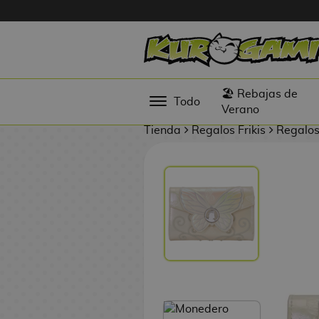
MONEDERO
Hola
LOUNGEF
Figuras
🏖️ Rebajas de
Todo
Anime
Verano
Tienda
Regalos Frikis
Regalos
Figuras
Videojuegos
Figuras de
Cine
Figuras por
Fabricante
D
TOP
i
Colecciones
g
i
N