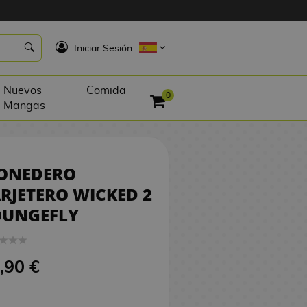
8,90 €
SIN STOCK
K
Iniciar Sesión
Nuevos
Comida
0
Mangas
ONEDERO
RJETERO WICKED 2
OUNGEFLY
,90 €