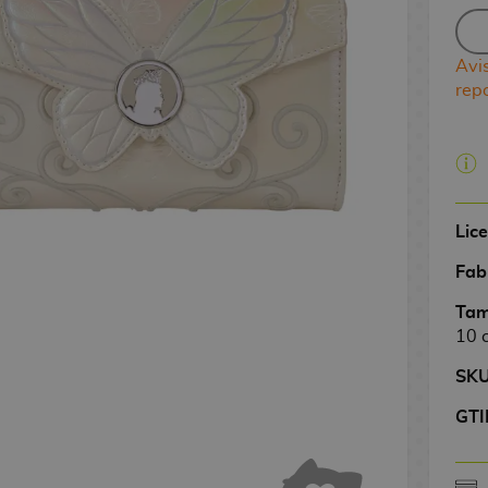
Avi
rep
Lic
Fab
Tam
10 
SK
GTI