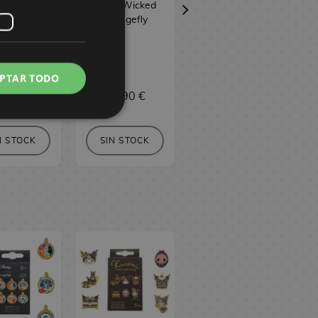
oungefly
I Feel Wicked
Wicked 2
Loungefly
Charms
Loungefly
PTAR TODO
5,90 €
70,90 €
75,90 €
N STOCK
SIN STOCK
SIN STOCK