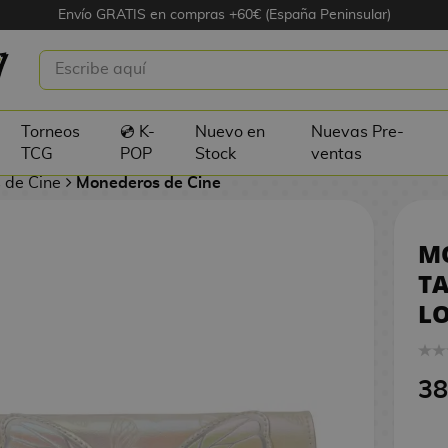
Envío GRATIS en compras +60€ (España Peninsular)
 TARJETERO WICKED 2
3
LY
Torneos
💿 K-
Nuevo en
Nuevas Pre-
TCG
POP
Stock
ventas
 de Cine
Monederos de Cine
M
TA
L
38