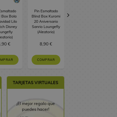
Esmaltado
Pin Esmaltado
Mochila Silueta
d Box Bola
Blind Box Kuromi
Princesa Disney
vidad Lilo
20 Aniversario
Loungefly
tch Disney
Sanrio Loungefly
D
ungefly
(Aleatorio)
leatorio)
,90 €
8,90 €
75,90 €
OMPRAR
COMPRAR
SIN STOCK
TARJETAS VIRTUALES
¡El mejor regalo que
puedes hacer!