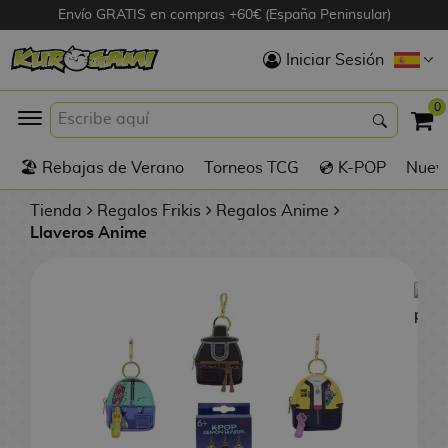
Envío GRATIS en compras +60€ (España Peninsular)
Hola
Iniciar Sesión
Figuras Anime
0
K
🏖️ Rebajas de Verano
Torneos TCG
💿 K-POP
Nuevo
Figuras
Videojuegos
Tienda
Regalos Frikis
Regalos Anime
Llaveros Anime
Figuras de Cine
D
Figuras por
i
Fabricante
g
i
R
m
D
TOP Colecciones
e
o
u