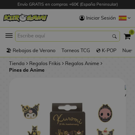
Envío GRATIS en compras +60€ (España Peninsular)
Hola
Iniciar Sesión
Figuras Anime
0
K
🏖️ Rebajas de Verano
Torneos TCG
💿 K-POP
Nuevo
Figuras
Videojuegos
Tienda
Regalos Frikis
Regalos Anime
Pines de Anime
Figuras de Cine
D
Figuras por
i
Fabricante
g
i
R
m
D
TOP Colecciones
e
o
u