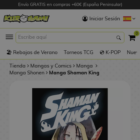
Envío GRATIS en compras +60€ (España Peninsular)
Hola
Iniciar Sesión
Figuras Anime
0
K
🏖️ Rebajas de Verano
Torneos TCG
💿 K-POP
Nuevo
Figuras
Videojuegos
Tienda
Mangas y Comics
Manga
Manga Shonen
Manga Shaman King
Figuras de Cine
D
Figuras por
i
Fabricante
g
i
R
m
D
TOP Colecciones
e
o
u