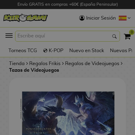
Envío GRATIS en compras +60€ (España Peninsular)
Hola
Iniciar Sesión
Figuras Anime
0
K
Torneos TCG
💿 K-POP
Nuevo en Stock
Nuevas Pre
Figuras
Videojuegos
Tienda
Regalos Frikis
Regalos de Videojuegos
Tazas de Videojuegos
Figuras de Cine
D
Figuras por
i
Fabricante
g
i
R
m
D
TOP Colecciones
e
o
u