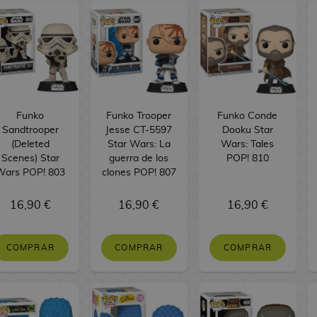
Funko
Funko Trooper
Funko Conde
Sandtrooper
Jesse CT-5597
Dooku Star
(Deleted
Star Wars: La
Wars: Tales
Scenes) Star
guerra de los
POP! 810
Wars POP! 803
clones POP! 807
16,90 €
16,90 €
16,90 €
COMPRAR
COMPRAR
COMPRAR