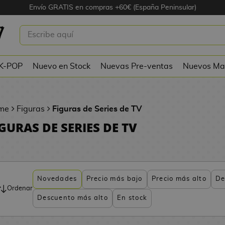
Envío GRATIS en compras +60€ (España Peninsular)
 K-POP
Nuevo en Stock
Nuevas Pre-ventas
Nuevos Ma
me
Figuras
Figuras de Series de TV
GURAS DE SERIES DE TV
Novedades
Precio más bajo
Precio más alto
De
Ordenar
Descuento más alto
En stock