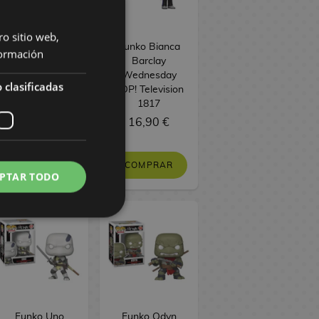
ro sitio web,
Funko Maximus
Funko Bianca
ormación
Fallout POP!
Barclay
Television 1765
Wednesday
 clasificadas
POP! Television
1817
16,90 €
16,90 €
COMPRAR
COMPRAR
PTAR TODO
Funko Uno
Funko Odyn