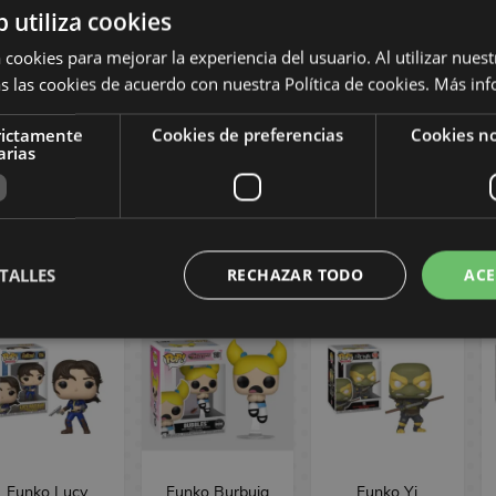
b utiliza cookies
 cookies para mejorar la experiencia del usuario. Al utilizar nuest
unko Ironheart
Funko Willow
Funko Guadaña
s las cookies de acuerdo con nuestra Política de cookies.
Más inf
Model 4 Marvel
Vampira Buffy,
Buffy,
Cómics POP!
cazavampiros
cazavampiros
rictamente
Cookies de preferencias
Cookies no
1563
POP! Television
POP! Television
arias
1729
1728
16,90 €
16,90 €
16,90 €
COMPRAR
COMPRAR
COMPRAR
TALLES
RECHAZAR TODO
ACE
Funko Lucy
Funko Burbuja
Funko Yi