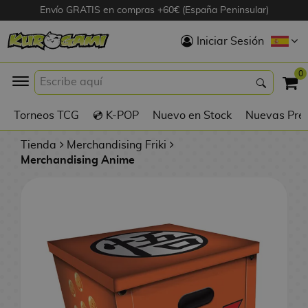
Envío GRATIS en compras +60€ (España Peninsular)
Hola
Iniciar Sesión
Figuras Anime
0
K
Torneos TCG
💿 K-POP
Nuevo en Stock
Nuevas Pre
Figuras
Videojuegos
Tienda
Merchandising Friki
Merchandising Anime
Figuras de Cine
D
Figuras por
i
Fabricante
g
i
R
m
D
TOP Colecciones
e
o
u