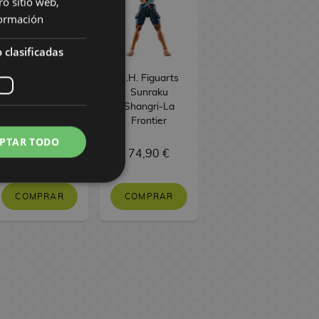
ro sitio web,
ormación
 clasificadas
SH Figuarts 9S
S.H. Figuarts
Nier: Automata
Sunraku
Shangri-La
Frontier
PTAR TODO
84,90 €
74,90 €
COMPRAR
COMPRAR