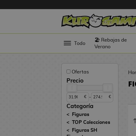
Hola
Figuras
🏖️ Rebajas de
Todo
Anime
Verano
Figuras
Videojuegos
Ofertas
Ho
Figuras de
Precio
F
Cine
-
€
€
Figuras por
Fabricante
Categoría
D
Figuras
TOP
i
TOP Colecciones
Colecciones
g
Figuras SH
i
N