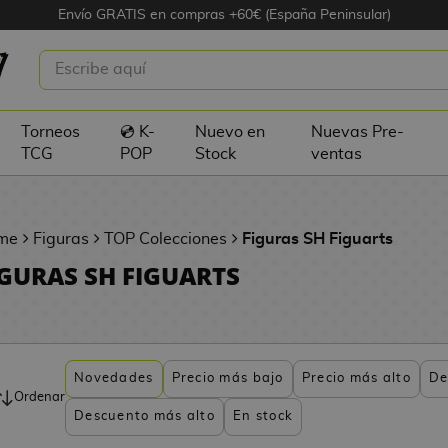
Envío GRATIS en compras +60€ (España Peninsular)
Torneos
💿 K-
Nuevo en
Nuevas Pre-
TCG
POP
Stock
ventas
me
Figuras
TOP Colecciones
Figuras SH Figuarts
IGURAS SH FIGUARTS
Novedades
Precio más bajo
Precio más alto
De
Ordenar
Descuento más alto
En stock