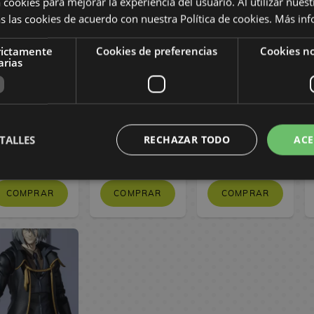
 cookies para mejorar la experiencia del usuario. Al utilizar nuest
s las cookies de acuerdo con nuestra Política de cookies.
Más inf
rictamente
Cookies de preferencias
Cookies no
arias
SH Figuarts
SH Figuarts
Figura Frodo
Marshall D.
Aragorn El
Bolsón y Gollum
Teach Yonko
Señor de los
El Señor de los
One Piece
Anillos
Anillos S.H.
Figuarts
TALLES
RECHAZAR TODO
ACE
209,90 €
109,90 €
89,90 €
COMPRAR
COMPRAR
COMPRAR