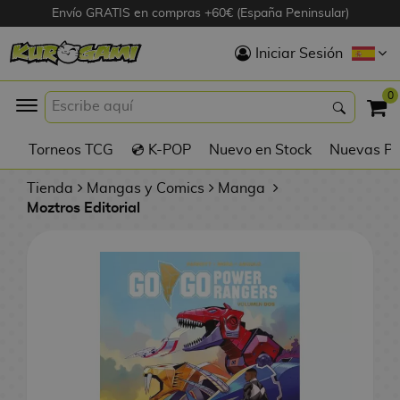
Envío GRATIS en compras +60€ (España Peninsular)
Hola
Iniciar Sesión
Figuras Anime
0
K
Torneos TCG
💿 K-POP
Nuevo en Stock
Nuevas Pre
Figuras
Videojuegos
Tienda
Mangas y Comics
Manga
Moztros Editorial
Figuras de Cine
D
Figuras por
i
Fabricante
g
i
R
m
D
TOP Colecciones
e
o
u