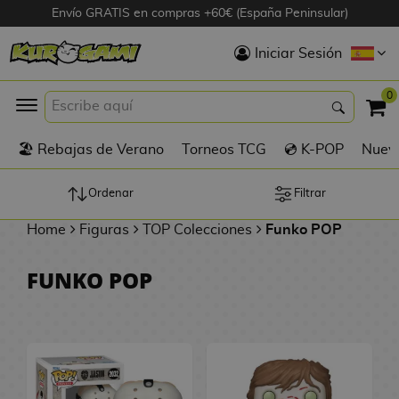
Envío GRATIS en compras +60€ (España Peninsular)
Hola
Iniciar Sesión
Figuras Anime
0
K
🏖️ Rebajas de Verano
Torneos TCG
💿 K-POP
Nuevo
Figuras
Videojuegos
Ordenar
Filtrar
Home
Figuras
TOP Colecciones
Funko POP
Figuras de Cine
FUNKO POP
D
Figuras por
i
Fabricante
g
i
R
m
D
TOP Colecciones
e
o
u