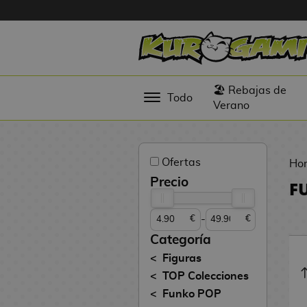
Hola
Figuras
🏖️ Rebajas de
Todo
Anime
Verano
Figuras
Videojuegos
Ofertas
Ho
Figuras de
Precio
F
Cine
-
€
€
Figuras por
Fabricante
Categoría
D
Figuras
TOP
i
TOP Colecciones
Colecciones
g
Funko POP
i
N