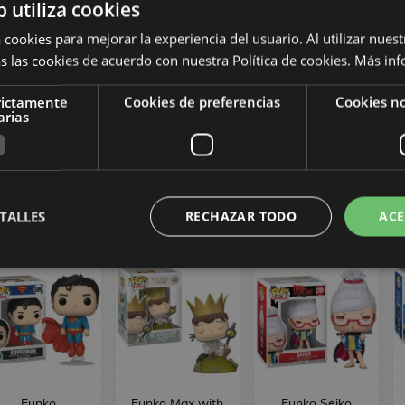
b utiliza cookies
 cookies para mejorar la experiencia del usuario. Al utilizar nuest
s las cookies de acuerdo con nuestra Política de cookies.
Más inf
Funko Lu
Funko Dr.
Funko M3gan
Shaotang
Michael Morbius
POP! Movies
Sakamoto Days
Strange Tales
1902
rictamente
Cookies de preferencias
Cookies no
arias
OP! Animation
Marvel Cómics
2061
POP! 1558
16,90 €
16,90 €
16,90 €
COMPRAR
COMPRAR
COMPRAR
TALLES
RECHAZAR TODO
ACE
Funko
Funko Max with
Funko Seiko