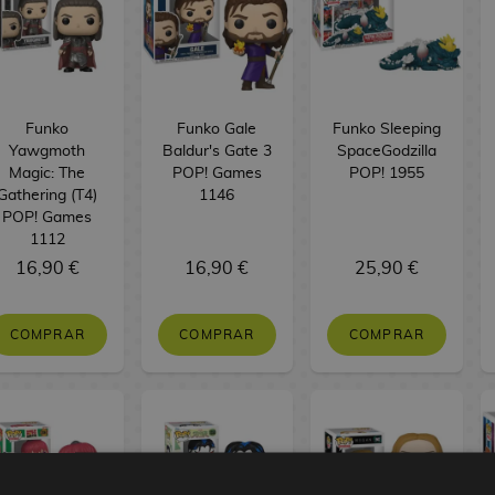
Funko
Funko Gale
Funko Sleeping
Yawgmoth
Baldur's Gate 3
SpaceGodzilla
Magic: The
POP! Games
POP! 1955
Gathering (T4)
1146
POP! Games
1112
16,90 €
16,90 €
25,90 €
COMPRAR
COMPRAR
COMPRAR