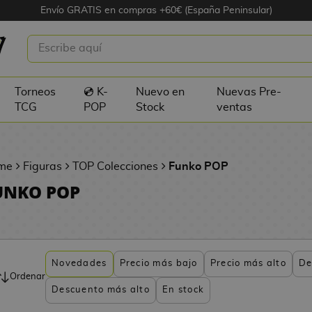
Envío GRATIS en compras +60€ (España Peninsular)
Torneos
💿 K-
Nuevo en
Nuevas Pre-
TCG
POP
Stock
ventas
me
Figuras
TOP Colecciones
Funko POP
UNKO POP
Novedades
Precio más bajo
Precio más alto
De
Ordenar
Descuento más alto
En stock