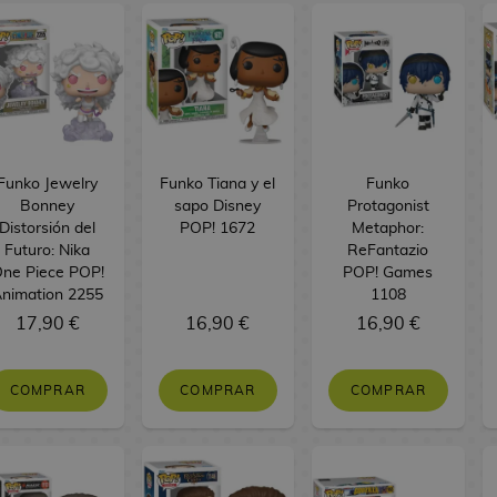
Funko Jewelry
Funko Tiana y el
Funko
Bonney
sapo Disney
Protagonist
Distorsión del
POP! 1672
Metaphor:
Futuro: Nika
ReFantazio
ne Piece POP!
POP! Games
nimation 2255
1108
17,90 €
16,90 €
16,90 €
COMPRAR
COMPRAR
COMPRAR