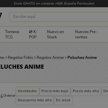
Envío GRATIS en compras +60€ (España Peninsular)
Torneos
💿 K-
Nuevo en
Nuevas Pre-
TCG
POP
Stock
ventas
me
Regalos Frikis
Regalos Anime
Peluches Anime
ELUCHES ANIME
Novedades
Precio más bajo
Precio más alto
De
Ordenar
Descuento más alto
En stock