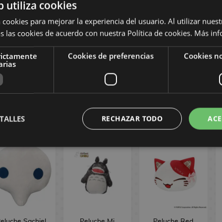
b utiliza cookies
 cookies para mejorar la experiencia del usuario. Al utilizar nuest
ochila Peluche
Bolso Bandolera
Mochila Peluche
s las cookies de acuerdo con nuestra Política de cookies.
Más inf
Kuromi Sanrio
Peluche Kuromi
Kuromi Sanrio
35 cm
Sanrio
rictamente
Cookies de preferencias
Cookies no
arias
28,90 €
21,90 €
23,90 €
COMPRAR
COMPRAR
COMPRAR
TALLES
RECHAZAR TODO
ACE
eluche Sachiel
Peluche Mi
Peluche Red