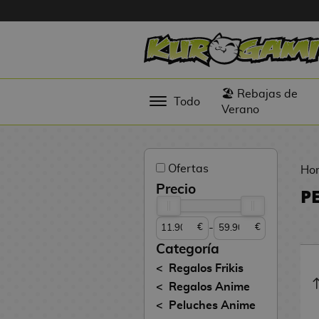
Hola
Figuras
🏖️ Rebajas de
Todo
Anime
Verano
Figuras
Videojuegos
Ofertas
Ho
Figuras de
Precio
P
Cine
-
€
€
Figuras por
Fabricante
Categoría
D
Regalos Frikis
TOP
i
Regalos Anime
Colecciones
g
Peluches Anime
i
N