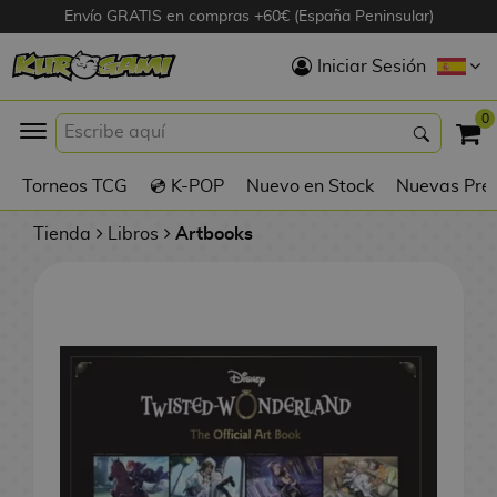
Envío GRATIS en compras +60€ (España Peninsular)
Hola
Iniciar Sesión
Figuras Anime
0
K
Torneos TCG
💿 K-POP
Nuevo en Stock
Nuevas Pre
Figuras
Videojuegos
Tienda
Libros
Artbooks
Figuras de Cine
D
Figuras por
i
Fabricante
g
i
R
m
D
TOP Colecciones
e
o
u