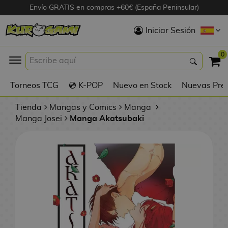
Envío GRATIS en compras +60€ (España Peninsular)
Hola
Iniciar Sesión
Figuras Anime
0
K
Torneos TCG
💿 K-POP
Nuevo en Stock
Nuevas Pre
Figuras
Videojuegos
Tienda
Mangas y Comics
Manga
Manga Josei
Manga Akatsubaki
Figuras de Cine
D
Figuras por
i
Fabricante
g
i
R
m
D
TOP Colecciones
e
o
u