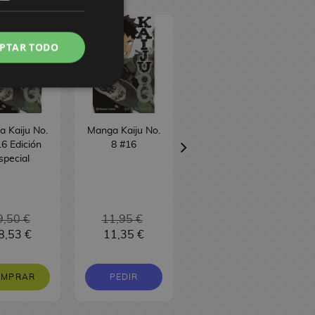
PTAR TODO
 Kaiju No.
Manga Kaiju No.
Manga Bastard!!
6 Edición
8 #16
(edicion 3 en 1)
special
#7
9,50 €
11,95 €
16,95 €
8,53 €
11,35 €
16,10 €
OMPRAR
PEDIR
PEDIR