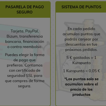
PASARELA DE PAGO
SISTEMA DE PUNTOS
SEGURO
En cada pedido
Tarjeta, PayPal,
acumulas puntos que
Bizum, transferencia
podrás canjear por
bancaria, financiación
descuentos en tus
o contra reembolso.
próximos pedidos.
Puedes elegir la forma
5 € gastados = 1
de pago que
Kuropunto
prefieras. Contamos
con certificado de
1 Kuropunto = 0,05 €
seguridad SSL para
*Los puntos solo se
que compres de forma
acumulan sobre el
segura.
precio de los
productos