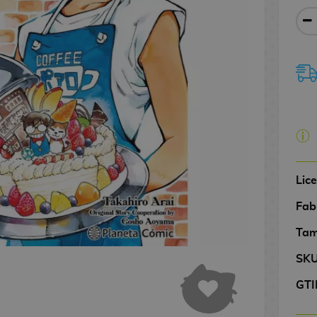
Lic
Fab
Tam
SK
GTI