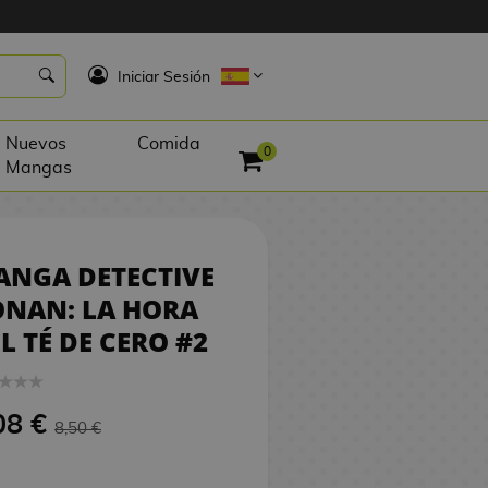
8,08 €
COMPRAR
K
Iniciar Sesión
Nuevos
Comida
0
Mangas
ANGA DETECTIVE
ONAN: LA HORA
L TÉ DE CERO #2
08 €
8,50 €