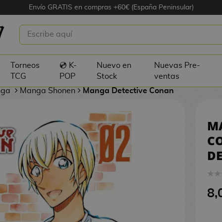
Envío GRATIS en compras +60€ (España Peninsular)
TECTIVE CONAN: LA HORA DEL TÉ
2
Torneos
💿 K-
Nuevo en
Nuevas Pre-
TCG
POP
Stock
ventas
nga
Manga Shonen
Manga Detective Conan
M
C
DE
8,