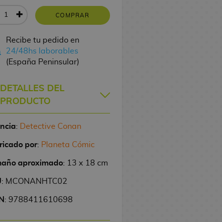
COMPRAR
Recibe tu pedido en
24/48hs laborables
(España Peninsular)
DETALLES DEL
PRODUCTO
encia
:
Detective Conan
ricado por
:
Planeta Cómic
año aproximado
: 13 x 18 cm
U
: MCONANHTC02
N
: 9788411610698