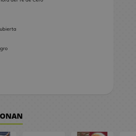
ubierta
egro
 CONAN