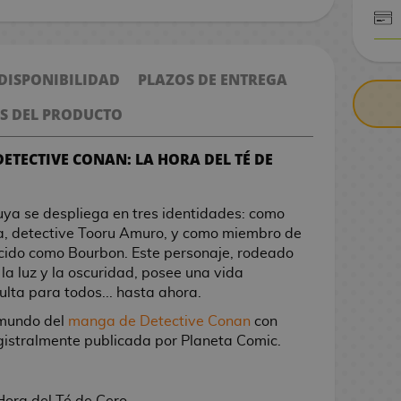
CONTRARE
 DISPONIBILIDAD
PLAZOS DE ENTREGA
S DEL PRODUCTO
DETECTIVE CONAN: LA HORA DEL TÉ DE
uya se despliega en tres identidades: como
a, detective Tooru Amuro, y como miembro de
cido como Bourbon. Este personaje, rodeado
 la luz y la oscuridad, posee una vida
lta para todos... hasta ahora.
 mundo del
manga de Detective Conan
con
agistralmente publicada por Planeta Comic.
 Hora del Té de Cero