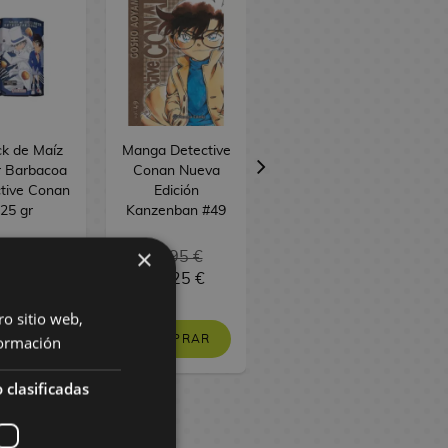
k de Maíz
Manga Detective
Manga Detective
r Barbacoa
Conan Nueva
Conan Vol. 2
tive Conan
Edición
#110
25 gr
Kanzenban #49
×
13,95 €
,60 €
13,25 €
9,50 €
9,03 €
ro sitio web,
ormación
COMPRAR
PEDIR
N STOCK
 clasificadas