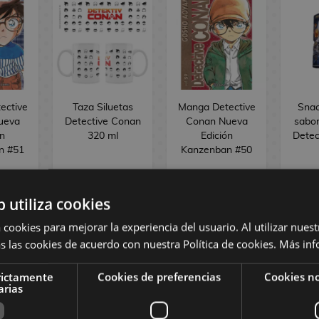
ective
Taza Siluetas
Manga Detective
Snac
ueva
Detective Conan
Conan Nueva
sabo
ón
320 ml
Edición
Detec
n #51
Kanzenban #50
 €
13,95 €
 €
11,90 €
13,25 €
3
b utiliza cookies
 cookies para mejorar la experiencia del usuario. Al utilizar nuest
s las cookies de acuerdo con nuestra Política de cookies.
Más inf
AR
COMPRAR
SIN STOCK
SI
rictamente
Cookies de preferencias
Cookies no
arias
ÓMIC