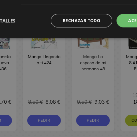
TALLES
RECHAZAR TODO
ACE
laneta
Manga Llegando
Manga La
Manga
ueva
a ti #24
esposa de mi
8 #1
 #06
hermano #8
E
1
,70 €
8,50 €
8,08 €
9,50 €
9,03 €
1
R
PEDIR
PEDIR
C