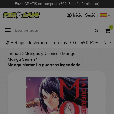
Envío GRATIS en compras +60€ (España Peninsular)
Hola
Iniciar Sesión
Figuras Anime
0
K
🏖️ Rebajas de Verano
Torneos TCG
💿 K-POP
Nuevo
Figuras
Videojuegos
Tienda
Mangas y Comics
Manga
Manga Seinen
Manga Momo: La guerrera legendaria
Figuras de Cine
D
Figuras por
i
Fabricante
g
i
R
m
D
TOP Colecciones
e
o
u