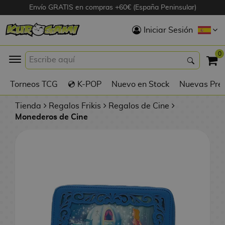
Envío GRATIS en compras +60€ (España Peninsular)
Hola
Iniciar Sesión
Figuras Anime
0
K
Torneos TCG
💿 K-POP
Nuevo en Stock
Nuevas Pre
Figuras
Videojuegos
Tienda
Regalos Frikis
Regalos de Cine
Monederos de Cine
Figuras de Cine
D
Figuras por
i
Fabricante
g
i
R
m
D
TOP Colecciones
e
o
u