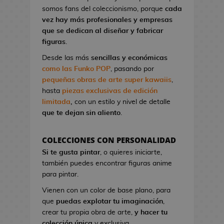
l
a
I
G
somos fans del coleccionismo, porque
cada
o
o
t
r
a
vez hay más profesionales y empresas
n
A
o
o
K
que se dedican al diseñar y fabricar
d
n
n
n
i
figuras
.
e
i
d
S
l
V
m
Desde las más
sencillas y económicas
e
t
l
i
e
como las Funko POP
, pasando por
C
u
!
d
pequeñas obras de arte super kawaiis
,
i
d
e
hasta
piezas exclusivas de edición
n
M
i
o
limitada
,
con un estilo y nivel de detalle
e
a
o
j
que te dejan sin aliento
.
n
s
u
P
g
e
i
F
a
COLECCIONES CON PERSONALIDAD
g
n
i
B
Si te gusta pintar
, o quieres iniciarte,
o
e
g
l
también puedes encontrar figuras anime
s
s
u
u
para pintar.
d
r
e
G
e
Vienen con un color de base plano, para
a
E
o
C
que
puedas explotar tu imaginación
,
s
x
r
i
crear tu propia obra de arte,
y hacer tu
K
o
r
n
colección única
y exclusiva.