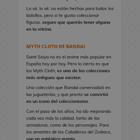
a
Lo sé, lo sé, no están hechas para todos los
n
bolsillos, pero si te gusta coleccionar
d
figuras,
seguro que querrás tener alguna
o
en tu vitrina
.
l
e
r
MYTH CLOTH DE BANDAI
a
s
Saint Seiya no es el anime más popular en
d
España hoy por hoy. Pero lo cierto es que
e
los Myth Cloth,
es una de las colecciones
V
más antiguas que existen
.
i
Una colección que Bandai comercializó en
d
las jugueterías, y que pronto
se convirtió
e
en un icono del coleccionismo
.
o
Con el paso de los años, ha ido mejorando
j
cada vez más la calidad, tanto de las
u
armaduras, como de los personajes. Para
e
los amantes de los Caballeros del Zodiaco,
g
son un auténtico regalo
.
o