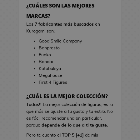
h
r
¿CUÁLES SON LAS MEJORES
e
r
s
MARCAS?
a
d
s
Los
7 fabricantes más buscados
en
e
d
Kurogami son:
V
e
Good Smile Company
i
C
Banpresto
d
i
Funko
e
n
Bandai
o
e
Kotobukiya
j
Megahouse
u
B
First 4 Figures
e
o
g
l
¿CUÁL ES LA MEJOR COLECCIÓN?
o
s
s
Todas!!
La mejor colección de figuras, es la
d
que más se ajuste a tu gusto y tu estilo. No
e
L
es fácil recomendar una en particular,
C
i
porque
depende de lo que a ti te guste
.
i
b
n
Pero te cuento el
TOP 5 [+1]
de mis
r
e