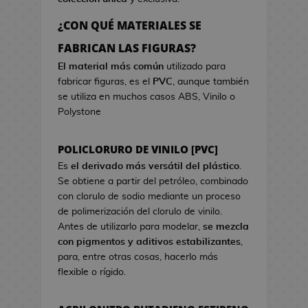
a
r
o
e
d
c
s
¿CON QUÉ MATERIALES SE
o
i
d
B
FABRICAN LAS FIGURAS?
k
s
e
o
a
t
El material más común
utilizado para
V
l
w
fabricar figuras, es el
PVC
, aunque también
i
s
a
se utiliza en muchos casos ABS, Vinilo o
d
a
Polystone
e
s
o
d
j
POLICLORURO DE VINILO [PVC]
e
u
C
Es
el derivado más versátil del plástico
.
e
i
Se obtiene a partir del petróleo, combinado
g
n
con clorulo de sodio mediante un proceso
o
e
de polimerización del clorulo de vinilo.
s
Antes de utilizarlo para modelar,
se mezcla
G
con pigmentos y aditivos estabilizantes
,
J
o
para, entre otras cosas, hacerlo más
a
r
flexible o rígido.
r
r
r
o