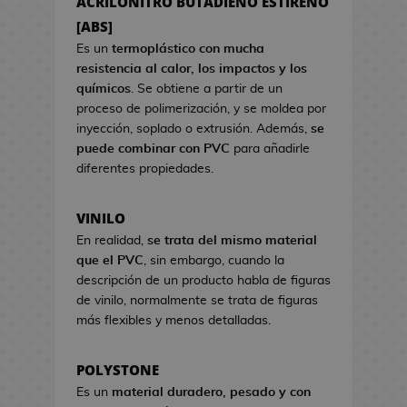
ACRILONITRO BUTADIENO ESTIRENO
a
s
s
[ABS]
d
d
e
Es un
termoplástico con mucha
e
C
resistencia al calor, los impactos y los
V
i
químicos
. Se obtiene a partir de un
i
n
proceso de polimerización, y se moldea por
d
e
inyección, soplado o extrusión. Además,
se
e
puede combinar con PVC
para añadirle
o
S
diferentes propiedades.
j
e
u
t
VINILO
e
s
g
En realidad,
se trata del mismo material
R
o
que el PVC
, sin embargo, cuando la
e
s
descripción de un producto habla de figuras
g
de vinilo, normalmente se trata de figuras
a
H
más flexibles y menos detalladas.
l
u
o
c
d
POLYSTONE
h
e
Es un
material duradero, pesado y con
a
C