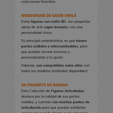
colecciones favoritas:
e
t
NENDOROID DE GOOD SMILE
a
s
Estas
figuras con estilo SD
, son pequeñas
d
obras de arte
super kawaiis
, con una
e
personalidad única.
V
Su principal característica, es que
tienen
i
partes móbiles e intercambiables
, para
d
que puedas recrear escenas y
e
personalizarlas a tu gusto.
o
j
Además,
son compatibles entre ellas
con
u
todos los modelos (estándar) disponibles!
e
g
SH FIGUARTS DE BANDAI
o
Esta Colección de
Figuras Articuladas
s
destaca por la calidad de sus partes
móbiles, y cuentan
con muchos puntos de
P
articulación
para que puedas exhibirlas
i