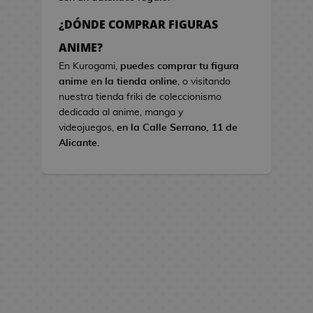
s
¿DÓNDE COMPRAR FIGURAS
B
ANIME?
o
En Kurogami,
puedes comprar tu figura
l
anime en la tienda online
, o visitando
s
nuestra tienda friki de coleccionismo
o
dedicada al anime, manga y
s
videojuegos,
en la Calle Serrano, 11 de
d
Alicante.
e
V
i
d
e
o
j
u
e
g
o