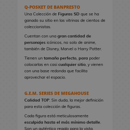
s
Q-POSKET DE BANPRESTO
e
Una Colección de
Figuras SD
que se ha
r
ganado su sitio en las vitrinas de cientos de
e
coleccionistas.
s
Cuentan con una
gran cantidad de
d
personajes
icónicos, no solo de anime,
e
también de Disney, Marvel o Harry Potter.
V
i
Tienen un
tamaño perfecto, para
poder
d
colocarlas en casi
cualquier sitio
, y vienen
e
con una base redonda que facilita
o
aprovechar el espacio.
j
u
G.E.M. SERIES DE MEGAHOUSE
e
Calidad TOP
g
. Sin duda, la mejor definición
para esta colección de figuras.
o
s
Cada figura está meticulosamente
esculpida hasta el más mínimo detalle
.
B
Son un auténtico regalo para la vista.