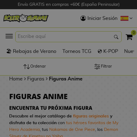
Envío GRATIS en compras +60€ (España Peninsular)
Hola
Iniciar Sesión
Figuras Anime
0
K
🏖️ Rebajas de Verano
Torneos TCG
💿 K-POP
Nuevo
Figuras
Videojuegos
Ordenar
Filtrar
Home
Figuras
Figuras Anime
Figuras de Cine
FIGURAS ANIME
D
Figuras por
i
Fabricante
ENCUENTRA TU PRÓXIMA FIGURA
g
Descubre el mejor catálogo de
figuras originales
y
i
disfruta de tu colección
con
tus héroes favoritos de My
R
m
D
TOP Colecciones
Hero Academia
, tus
Nakamas de One Piece
, los
Demon
e
o
u
Slayer de Kimetsu no Yaiba
...