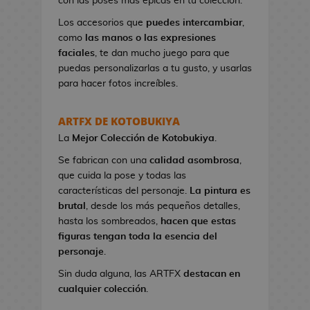
con las poses más épicas en tu colección.
n
e
Los accesorios que
puedes intercambiar
,
s
como
las manos o las expresiones
d
faciales
, te dan mucho juego para que
e
puedas personalizarlas a tu gusto, y usarlas
V
para hacer fotos increíbles.
i
d
ARTFX DE KOTOBUKIYA
e
La
Mejor Colección
de Kotobukiya
.
o
j
Se fabrican con una
calidad asombrosa
,
u
que cuida la pose y todas las
e
características del personaje.
La pintura es
g
brutal
, desde los más pequeños detalles,
o
hasta los sombreados,
hacen que estas
s
figuras tengan toda la esencia del
personaje
.
N
Sin duda alguna, las ARTFX
destacan en
e
cualquier colección
.
c
e