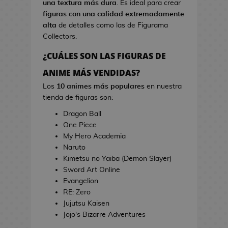
una textura más dura
. Es ideal para crear
s
i
figuras con una calidad extremadamente
d
n
alta
de detalles como las de Figurama
e
e
Collectors.
V
i
¿CUÁLES SON LAS FIGURAS DE
T
d
o
ANIME MÁS VENDIDAS?
e
a
o
Los
10 animes más populares
en nuestra
l
j
tienda de figuras son:
l
u
a
Dragon Ball
e
s
One Piece
g
d
My Hero Academia
o
e
Naruto
s
C
Kimetsu no Yaiba (Demon Slayer)
i
Sword Art Online
E
n
Evangelion
s
e
RE: Zero
t
Jujutsu Kaisen
u
J
Jojo's Bizarre Adventures
c
a