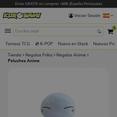
Envío GRATIS en compras +60€ (España Peninsular)
Hola
Iniciar Sesión
Figuras Anime
0
K
Torneos TCG
💿 K-POP
Nuevo en Stock
Nuevas Pre
Figuras
Videojuegos
Tienda
Regalos Frikis
Regalos Anime
Peluches Anime
Figuras de Cine
D
Figuras por
i
Fabricante
g
i
R
m
D
TOP Colecciones
e
o
u