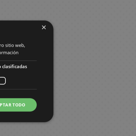
×
ro sitio web,
ormación
 clasificadas
PTAR TODO