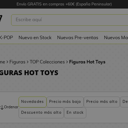
Envío GRATIS en compras +60€ (España Peninsular)
 K-POP
Nuevo en Stock
Nuevas Pre-ventas
Nuevos Ma
me
Figuras
TOP Colecciones
Figuras Hot Toys
IGURAS HOT TOYS
Novedades
Precio más bajo
Precio más alto
De
Ordenar
Descuento más alto
En stock