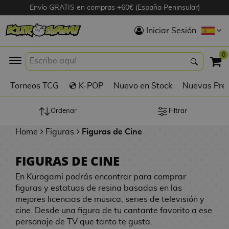
Envío GRATIS en compras +60€ (España Peninsular)
Hola
Iniciar Sesión
Figuras Anime
0
K
Torneos TCG
💿 K-POP
Nuevo en Stock
Nuevas Pre
Figuras
Videojuegos
Ordenar
Filtrar
Home
Figuras
Figuras de Cine
Figuras de Cine
FIGURAS DE CINE
D
Figuras por
i
En Kurogami podrás encontrar para comprar
Fabricante
g
figuras y estatuas de resina basadas en las
i
mejores licencias de musica, series de televisión y
R
m
D
cine. Desde una figura de tu cantante favorito a ese
TOP Colecciones
e
o
u
personaje de TV que tanto te gusta.