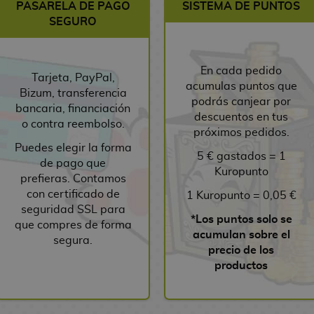
PASARELA DE PAGO
SISTEMA DE PUNTOS
SEGURO
En cada pedido
Tarjeta, PayPal,
acumulas puntos que
Bizum, transferencia
podrás canjear por
bancaria, financiación
descuentos en tus
o contra reembolso.
próximos pedidos.
Puedes elegir la forma
5 € gastados = 1
de pago que
Kuropunto
prefieras. Contamos
con certificado de
1 Kuropunto = 0,05 €
seguridad SSL para
*Los puntos solo se
que compres de forma
acumulan sobre el
segura.
precio de los
productos