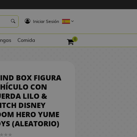
9,90 €
K
COMPRAR
Iniciar Sesión
0
ngas
Comida
IND BOX FIGURA
EHÍCULO CON
ERDA LILO &
ITCH DISNEY
OOM HERO YUME
YS (ALEATORIO)