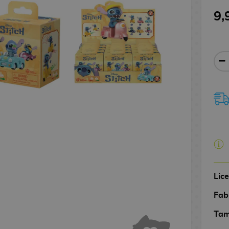
9,
Lic
Fab
Tam