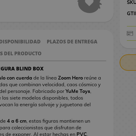
SK
GTI
 DISPONIBILIDAD
PLAZOS DE ENTREGA
CONTRARE
S DEL PRODUCTO
FIGURA BLIND BOX
ulo con cuerda
de la línea
Zoom Hero
reúne a
adas que combinan velocidad, caos cósmico y
 del personaje. Fabricado por
YuMe Toys
,
 los siete modelos disponibles, todos
vocan la energía salvaje y juguetona del
 de
4 a 6 cm
, estas figuras mantienen un
ara coleccionistas que disfrutan de
les de exponer. Al estar hechas en
PVC
,