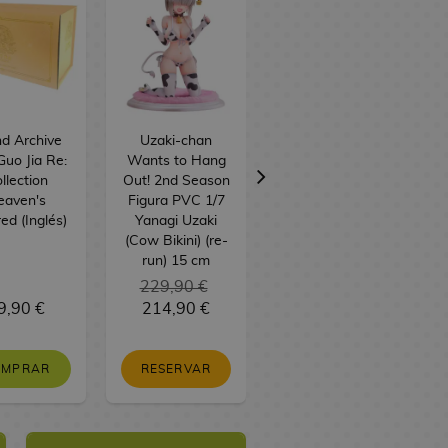
d Archive
Uzaki-chan
Palitos Chocobig
uo Jia Re:
Wants to Hang
Sabor Fresa
llection
Out! 2nd Season
BT21 BTS 57 g
eaven's
Figura PVC 1/7
ed (Inglés)
Yanagi Uzaki
(Cow Bikini) (re-
run) 15 cm
229,90 €
9,90 €
214,90 €
3,00 €
OMPRAR
RESERVAR
SIN STOCK