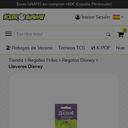
Envío GRATIS en compras +60€ (España Peninsular)
Hola
Iniciar Sesión
Figuras Anime
0
K
🏖️ Rebajas de Verano
Torneos TCG
💿 K-POP
Nuevo
Figuras
Videojuegos
Tienda
Regalos Frikis
Regalos Disney
Llaveros Disney
Figuras de Cine
D
Figuras por
i
Fabricante
g
i
R
m
D
TOP Colecciones
e
o
u