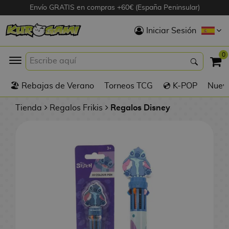
Envío GRATIS en compras +60€ (España Peninsular)
Hola
Iniciar Sesión
Figuras Anime
0
K
🏖️ Rebajas de Verano
Torneos TCG
💿 K-POP
Nuevo
Figuras
Videojuegos
Tienda
Regalos Frikis
Regalos Disney
Figuras de Cine
D
Figuras por
i
Fabricante
g
i
R
m
D
TOP Colecciones
e
o
u