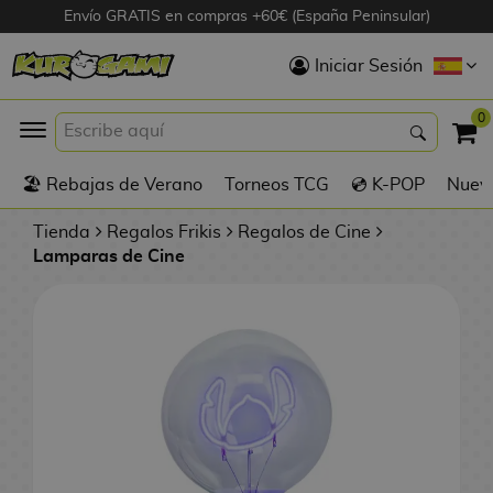
Envío GRATIS en compras +60€ (España Peninsular)
Hola
Iniciar Sesión
Figuras Anime
0
K
🏖️ Rebajas de Verano
Torneos TCG
💿 K-POP
Nuevo
Figuras
Videojuegos
Tienda
Regalos Frikis
Regalos de Cine
Lamparas de Cine
Figuras de Cine
D
Figuras por
i
Fabricante
g
i
R
m
D
TOP Colecciones
e
o
u