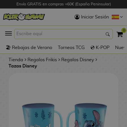
Envío GRATIS en compras +60€ (España Peninsular)
Hola
Iniciar Sesión
Figuras Anime
0
K
🏖️ Rebajas de Verano
Torneos TCG
💿 K-POP
Nuevo
Figuras
Videojuegos
Tienda
Regalos Frikis
Regalos Disney
Tazas Disney
Figuras de Cine
D
Figuras por
i
Fabricante
g
i
R
m
D
TOP Colecciones
e
o
u