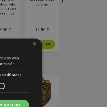
dy's: Help
x 70 cm
Nights at
ed 2 POP!
Freddy's
es 1130
6,90 €
12,90 €
24,90 €
×
COMPRAR
N STOCK
SIN STOCK
ro sitio web,
ormación
 clasificadas
PTAR TODO