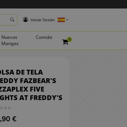
3,90 €
SIN STOCK
K
Iniciar Sesión
Nuevos
Comida
0
Mangas
LSA DE TELA
EDDY FAZBEAR'S
ZZAPLEX FIVE
GHTS AT FREDDY'S
,90 €