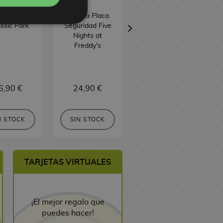
Puertas de
Replica Placa
Set 4 Posavasos
assic Park
Seguridad Five
Five Nights at
Nights at
Freddy's
Freddy's
6,90 €
24,90 €
19,90 €
N STOCK
SIN STOCK
SIN STOCK
TARJETAS VIRTUALES
¡El mejor regalo que
puedes hacer!