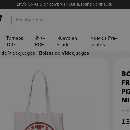
Envío GRATIS en compras +60€ (España Peninsular)
TELA FREDDY FAZBEAR'S
1
 FIVE NIGHTS AT FREDDY'S
Torneos
💿 K-
Nuevo en
Nuevas Pre-
TCG
POP
Stock
ventas
 de Videojuegos
Bolsas de Videojuegos
BO
FR
PI
NI
13