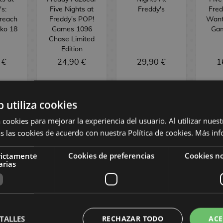
s:
Five Nights at
Freddy's
Fred
Breach
Freddy's POP!
Want
nko 18
Games 1096
Gam
Chase Limited
Edition
 €
24,90 €
29,90 €
1
OCK
SIN STOCK
SIN STOCK
SI
b utiliza cookies
 cookies para mejorar la experiencia del usuario. Al utilizar nuest
s las cookies de acuerdo con nuestra Política de cookies.
Más inf
rictamente
Cookies de preferencias
Cookies no
arias
TALLES
RECHAZAR TODO
ACE