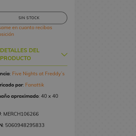
SIN STOCK
same en cuanto recibas
osición
DETALLES DEL
PRODUCTO
encia
:
Five Nights at Freddy’s
ricado por
:
Fanattik
año aproximado
: 40 x 40
U
: MERCH106266
N
: 5060948295833