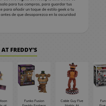
 Úsala para tus compras, para guardar tus
te para añadir un toque de estilo geek a tu
ya antes de que desaparezca en la oscuridad
 AT FREDDY’S
Moon
Funko Fusion
Cable Guy Five
Fun
ts at
Freddy Fazbear
Nights At
Five