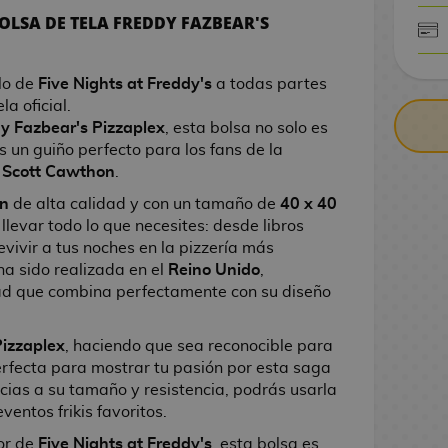
BOLSA DE TELA FREDDY FAZBEAR'S
CONTRARE
ilo de
Five Nights at Freddy's
a todas partes
la oficial.
y Fazbear's Pizzaplex
, esta bolsa no solo es
s un guiño perfecto para los fans de la
r
Scott Cawthon
.
n
de alta calidad y con un tamaño de
40 x 40
 llevar todo lo que necesites: desde libros
vivir a tus noches en la pizzería más
ha sido realizada en el
Reino Unido
,
ad que combina perfectamente con su diseño
Pizzaplex
, haciendo que sea reconocible para
perfecta para mostrar tu pasión por esta saga
cias a su tamaño y resistencia, podrás usarla
ventos frikis favoritos.
or de
Five Nights at Freddy's
, esta bolsa es