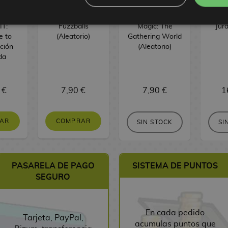
 The
Pin Blind Box
Pin Blind Box
Pin 
IT:
Fuzzballs
Magic: The
Jur
 to
(Aleatorio)
Gathering World
ición
(Aleatorio)
da
 €
7,90 €
7,90 €
1
AR
COMPRAR
SIN STOCK
SI
PASARELA DE PAGO
SISTEMA DE PUNTOS
SEGURO
En cada pedido
Tarjeta, PayPal,
acumulas puntos que