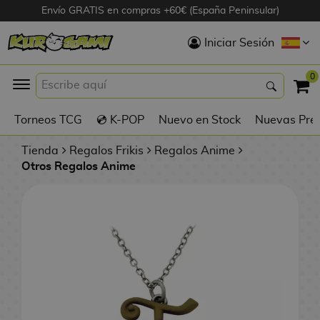
Envío GRATIS en compras +60€ (España Peninsular)
Hola
Iniciar Sesión
Figuras Anime
0
K
Torneos TCG
💿 K-POP
Nuevo en Stock
Nuevas Pre
Figuras
Videojuegos
Tienda
Regalos Frikis
Regalos Anime
Otros Regalos Anime
Figuras de Cine
D
Figuras por
i
Fabricante
g
i
R
m
D
TOP Colecciones
e
o
u