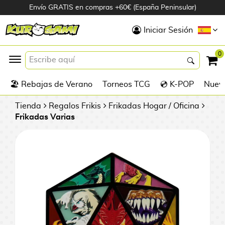
Envío GRATIS en compras +60€ (España Peninsular)
Hola
Iniciar Sesión
Figuras Anime
0
K
🏖️ Rebajas de Verano
Torneos TCG
💿 K-POP
Nuevo
Figuras
Videojuegos
Tienda
Regalos Frikis
Frikadas Hogar / Oficina
Frikadas Varias
Figuras de Cine
D
Figuras por
i
Fabricante
g
i
R
m
D
TOP Colecciones
e
o
u