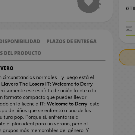
GTI
CONTRARE
 DISPONIBILIDAD
PLAZOS DE ENTREGA
S DEL PRODUCTO
AVERO
circunstancias normales… y luego está el
e
Llavero The Losers IT: Welcome to Derry
cisamente ese espíritu de unión frente a lo
un formato compacto que puedes llevar
rado en la licencia
IT: Welcome to Derry
, este
upo de niños que se enfrentó a uno de los
ultura pop. Porque sí, enfrentarse a
e el plan ideal para un verano, pero al
os grupos más memorables del género. Y