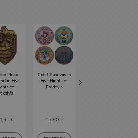
ica Placa
Set 4 Posavasos
Colgante Fruta
ridad Five
Five Nights at
Gomu Gomu
ghts at
Freddy's
One Piece
reddy's
4,90 €
19,90 €
15,90 €