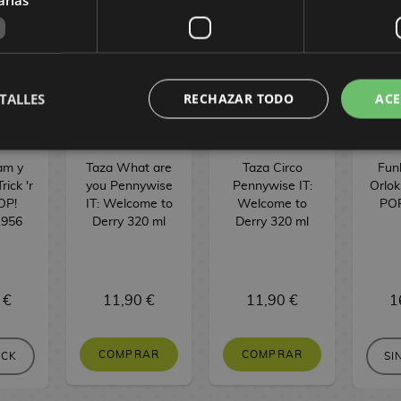
TALLES
RECHAZAR TODO
ACE
am y
Taza What are
Taza Circo
Fun
ick 'r
you Pennywise
Pennywise IT:
Orlok
OP!
IT: Welcome to
Welcome to
POP
1956
Derry 320 ml
Derry 320 ml
 €
11,90 €
11,90 €
1
COMPRAR
COMPRAR
OCK
SI