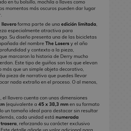
do en tu bolsillo, mochila o llaves como
 los momentos más oscuros pueden dar lugar
.
e
llavero
forma parte de una
edición limitada
,
ieza especialmente atractiva para
saga. Su diseño presenta una de las bicicletas
compañada del nombre
The Losers
y el año
profundidad y contexto a la pieza,
que marcaron la historia de Derry mucho
rdan. Este tipo de guiños son los que elevan
o más que un simple objeto decorativo,
ña pieza de narrativa que puedes llevar
ocar nada extraño en el proceso. O al menos,
, el llavero cuenta con unas dimensiones
 cm
(equivalente a
45 x 38,3 mm
en su formato
ndo un tamaño ideal para destacar sin resultar
 Además, cada unidad está
numerada
 trasera
, reforzando su carácter exclusivo
. Este detalle añade un valor adicional para