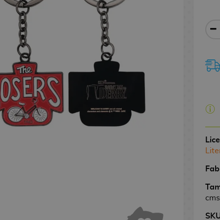
Lic
Lite
Fab
Tam
cms
SK