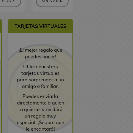
N STOCK
SIN STOCK
SIN STOCK
TARJETAS VIRTUALES
¡El mejor regalo que
puedes hacer!
Utiliza nuestras
tarjetas virtuales
para sorprender a un
amigo o familiar.
Puedes enviarla
directamente a quien
tú quieras y recibirá
un regalo muy
especial. ¡Seguro que
le encantará!