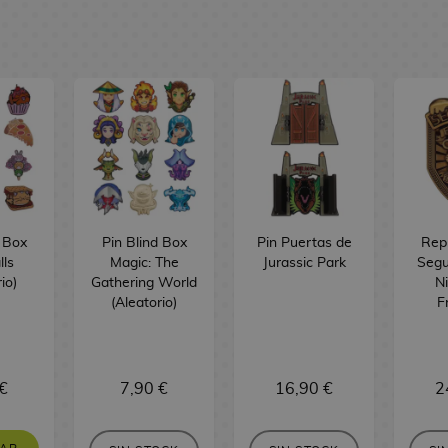
d Box
Pin Blind Box
Pin Puertas de
Repl
lls
Magic: The
Jurassic Park
Segu
io)
Gathering World
Ni
(Aleatorio)
F
€
7,90 €
16,90 €
2