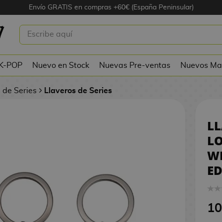
Envío GRATIS en compras +60€ (España Peninsular)
HE LOSERS IT: WELCOME TO
ICIÓN LIMITADA
 K-POP
Nuevo en Stock
Nuevas Pre-ventas
Nuevos Ma
 de Series
Llaveros de Series
LL
LO
W
ED
10