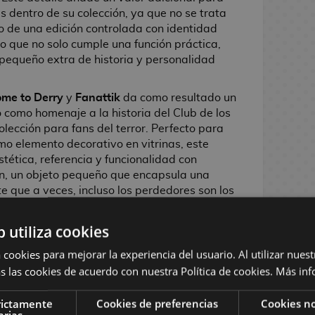
 dentro de su colección, ya que no se trata
o de una edición controlada con identidad
lo que no solo cumple una función práctica,
pequeño extra de historia y personalidad
ome to Derry
y
Fanattik
da como resultado un
 como homenaje a la historia del Club de los
ección para fans del terror. Perfecto para
omo elemento decorativo en vitrinas, este
stética, referencia y funcionalidad con
n, un objeto pequeño que encapsula una
e que a veces, incluso los perdedores son los
se a lo que realmente da miedo.
b utiliza cookies
 cookies para mejorar la experiencia del usuario. Al utilizar nuest
s las cookies de acuerdo con nuestra Política de cookies.
Más inf
 MÚSICA / LITERATURA
rictamente
Cookies de preferencias
Cookies no
arias