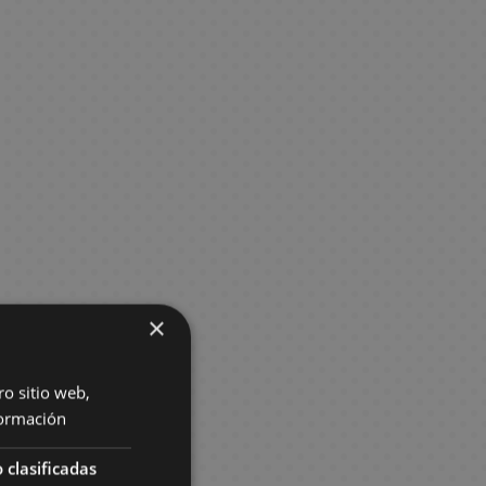
×
ro sitio web,
ormación
 clasificadas