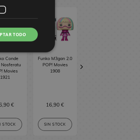
PTAR TODO
ko Conde
Funko M3gan 2.0
Funko Ellen
 Nosferatu
POP! Movies
Hutter Nosferatu
! Movies
1908
POP! Movies
1921
1920
6,90 €
16,90 €
16,90 €
COMPRAR
N STOCK
SIN STOCK