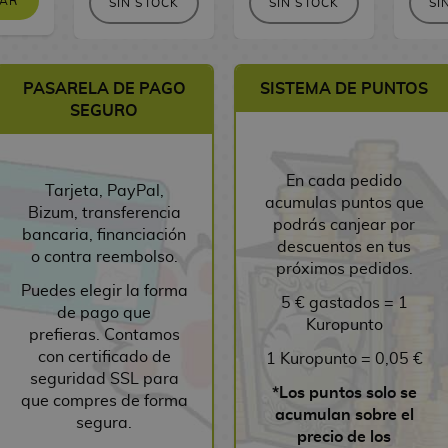
AR
SIN STOCK
SIN STOCK
SI
PASARELA DE PAGO
SISTEMA DE PUNTOS
SEGURO
En cada pedido
Tarjeta, PayPal,
acumulas puntos que
Bizum, transferencia
podrás canjear por
bancaria, financiación
descuentos en tus
o contra reembolso.
próximos pedidos.
Puedes elegir la forma
5 € gastados = 1
de pago que
Kuropunto
prefieras. Contamos
con certificado de
1 Kuropunto = 0,05 €
seguridad SSL para
*Los puntos solo se
que compres de forma
acumulan sobre el
segura.
precio de los