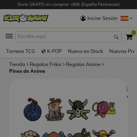
Envío GRATIS en compras +60€ (España Peninsular)
Hola
Iniciar Sesión
Figuras Anime
0
K
Torneos TCG
💿 K-POP
Nuevo en Stock
Nuevas Pre
Figuras
Videojuegos
Tienda
Regalos Frikis
Regalos Anime
Pines de Anime
Figuras de Cine
D
Figuras por
i
Fabricante
g
i
R
m
D
TOP Colecciones
e
o
u