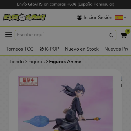
Envío GRATIS en compras +60€ (España Peninsular)
Hola
Iniciar Sesión
Figuras Anime
0
K
Torneos TCG
💿 K-POP
Nuevo en Stock
Nuevas Pre
Figuras
Videojuegos
Tienda
Figuras
Figuras Anime
Figuras de Cine
D
Figuras por
i
Fabricante
g
i
R
m
D
TOP Colecciones
e
o
u