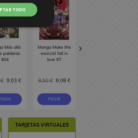
PTAR TODO
a Más allá
Manga Make the
Manga La
s palabras
exorcist fall in
nobleza de las
#04
love #7
flores #17
 €
9,03 €
8,50 €
8,08 €
8,50 €
8,08 €
PEDIR
PEDIR
COMPRAR
TARJETAS VIRTUALES