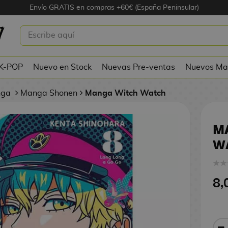
Envío GRATIS en compras +60€ (España Peninsular)
TCH WATCH #8
 K-POP
Nuevo en Stock
Nuevas Pre-ventas
Nuevos Ma
nga
Manga Shonen
Manga Witch Watch
M
W
8,