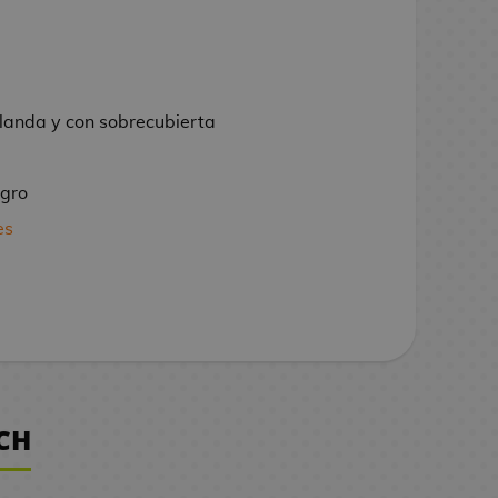
landa y con sobrecubierta
egro
es
CH