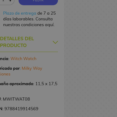
PEDIR
Plazo de entrega
de 7 a 25
días laborables. Consulta
nuestras condiciones aquí.
DETALLES DEL
PRODUCTO
encia
:
Witch Watch
ricado por
:
Milky Way
ciones
año aproximado
: 11,5 x 17,5
U
: MWITWAT08
N
: 9788419914569