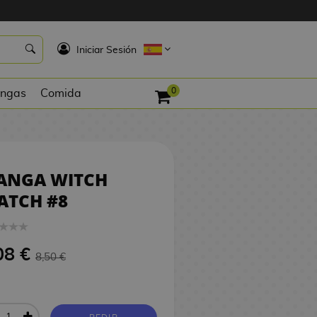
8,08 €
PEDIR
K
Iniciar Sesión
0
ngas
Comida
ANGA WITCH
ATCH #8
08 €
8,50 €