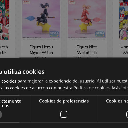
itch
Figura Nemu
Figura Nico
Man
#19
Miyao Witch
Wakatsuki
Wa
Watch
Witch Watch
Luminasta
Luminasta
b utiliza cookies
,08 €
35,90 €
35,90 €
8,50
 cookies para mejorar la experiencia del usuario. Al utilizar nuest
s las cookies de acuerdo con nuestra Política de cookies.
Más inf
R
COMPRAR
COMPRAR
rictamente
Cookies de preferencias
Cookies no
arias
EDICIONES