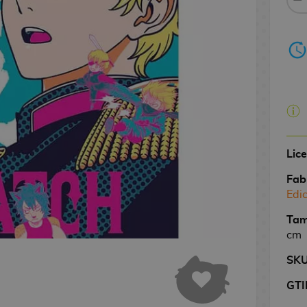
Lic
Fab
Edi
Tam
cm
SK
GTI