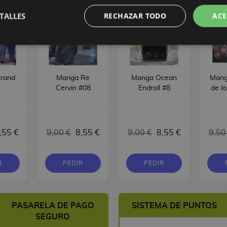
TALLES
RECHAZAR TODO
ACE
rand
Manga Re
Manga Ocean
Mang
Cervin #08
Endroll #8
de la
,55 €
9,00 €
8,55 €
9,00 €
8,55 €
9,50
R
PEDIR
PEDIR
PASARELA DE PAGO
SISTEMA DE PUNTOS
SEGURO