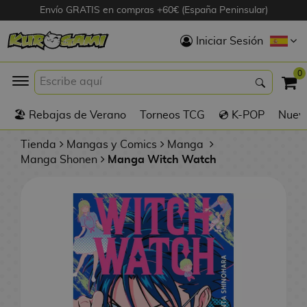
Envío GRATIS en compras +60€ (España Peninsular)
Hola
Iniciar Sesión
Figuras Anime
0
K
🏖️ Rebajas de Verano
Torneos TCG
💿 K-POP
Nuevo
Figuras
Videojuegos
Tienda
Mangas y Comics
Manga
Manga Shonen
Manga Witch Watch
Figuras de Cine
D
Figuras por
i
Fabricante
g
i
R
m
D
TOP Colecciones
e
o
u