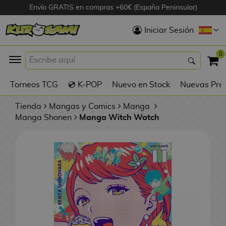
Envío GRATIS en compras +60€ (España Peninsular)
Hola
Iniciar Sesión
Figuras Anime
0
K
Torneos TCG
💿 K-POP
Nuevo en Stock
Nuevas Pre
Figuras
Videojuegos
Tienda
Mangas y Comics
Manga
Manga Shonen
Manga Witch Watch
Figuras de Cine
D
Figuras por
i
Fabricante
g
i
R
m
D
TOP Colecciones
e
o
u