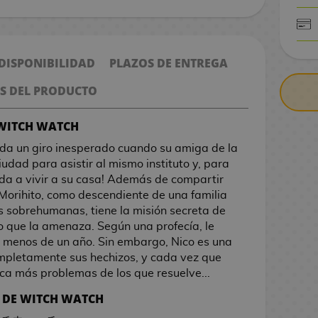
CONTRARE
 DISPONIBILIDAD
PLAZOS DE ENTREGA
S DEL PRODUCTO
 WITCH WATCH
o da un giro inesperado cuando su amiga de la
ciudad para asistir al mismo instituto y, para
uda a vivir a su casa! Además de compartir
 Morihito, como descendiente de una familia
 sobrehumanas, tiene la misión secreta de
o que la amenaza. Según una profecía, le
n menos de un año. Sin embargo, Nico es una
mpletamente sus hechizos, y cada vez que
oca más problemas de los que resuelve...
7 DE WITCH WATCH