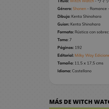
Título:
Witch Watch
- ウィ
M
M
d
l
l
n
e
e
C
s
R
s
a
C
t
o
i
a
r
e
e
h
T
a
T
i
s
K
e
S
i
t
e
D
r
ó
Género:
Shonen
- Romance -
o
g
d
y
t
/
e
o
n
G
P
b
e
i
e
n
e
g
i
d
m
a
e
B
a
T
Dibujo:
Kenta Shinohara
m
g
-
e
u
r
F
t
r
e
r
a
s
i
i
r
o
o
s
V
o
a
M
l
j
a
Guion:
Kenta Shinohara
i
i
s
l
n
a
c
/
j
y
/
s
F
J
a
u
M
a
s
g
e
d
o
e
n
R
O
u
s
C
Formato:
Rústica con sobrec
Ú
i
o
g
c
o
r
E
u
s
e
s
y
e
é
f
e
e
n
R
Tomo:
7
g
s
i
h
n
M
C
r
S
e
s
M
p
i
g
r
i
e
u
R
e
c
e
e
C
a
C
a
e
l
d
a
l
c
o
e
Páginas:
192
c
l
r
e
i
:
s
d
a
n
E
s
r
S
e
n
i
i
s
a
Editorial:
Milky Way Edicion
o
o
a
g
T
A
e
r
g
d
F
i
e
l
g
c
n
l
M
s
j
s
a
h
n
r
t
a
i
u
e
M
ñ
a
a
a
a
e
Tamaño:
11,5 x 17,5 cms
a
e
G
l
e
i
o
e
c
n
s
o
o
N
A
s
s
Idioma:
Castellano
T
n
L
s
r
o
G
m
s
r
i
k
R
c
r
o
j
V
o
g
i
a
s
a
e
d
L
a
o
o
é
h
d
c
i
A
i
m
a
b
n
d
t
e
l
D
n
p
i
e
h
n
p
d
o
I
G
r
F
d
e
h
C
a
i
e
l
l
l
e
:
e
e
s
s
o
o
i
i
V
e
i
v
s
s
i
a
o
S
r
o
D
e
r
s
g
s
i
r
n
e
n
M
MÁS DE WITCH WAT
c
s
s
e
i
j
o
k
r
C
M
u
t
d
i
e
r
e
a
a
d
A
m
t
u
b