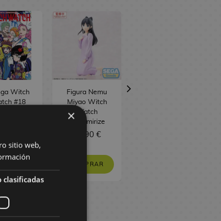
ga Witch
Figura Nemu
Figura Nico
tch #18
Miyao Witch
Wakatsuki
×
Watch
Witch Watch
Yumemirize
Yumemirize
 €
8,08 €
34,90 €
34,90 €
ro sitio web,
ormación
PEDIR
COMPRAR
COMPRAR
 clasificadas