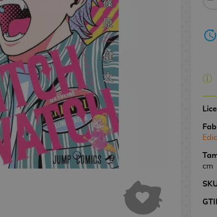
Lic
Fab
Edi
Tam
cm
SK
GTI