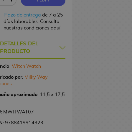
PEDIR
Plazo de entrega
de 7 a 25
días laborables. Consulta
nuestras condiciones aquí.
DETALLES DEL
PRODUCTO
encia
:
Witch Watch
ricado por
:
Milky Way
ciones
año aproximado
: 11,5 x 17,5
U
: MWITWAT07
N
: 9788419914323