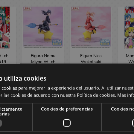
itch
Figura Nemu
Figura Nico
Man
#19
Miyao Witch
Wakatsuki
Wa
Watch
Witch Watch
Luminasta
Luminasta
b utiliza cookies
,08 €
35,90 €
35,90 €
8,50
 cookies para mejorar la experiencia del usuario. Al utilizar nuest
s las cookies de acuerdo con nuestra Política de cookies.
Más inf
R
COMPRAR
COMPRAR
rictamente
Cookies de preferencias
Cookies no
arias
EDICIONES