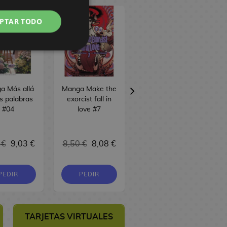
PTAR TODO
a Más allá
Manga Make the
Manga La
s palabras
exorcist fall in
nobleza de las
#04
love #7
flores #17
 €
9,03 €
8,50 €
8,08 €
8,50 €
8,08 €
PEDIR
PEDIR
COMPRAR
TARJETAS VIRTUALES