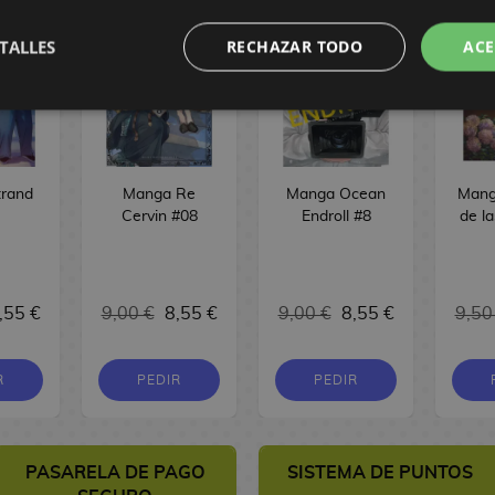
TALLES
RECHAZAR TODO
ACE
rand
Manga Re
Manga Ocean
Mang
Cervin #08
Endroll #8
de la
,55 €
9,00 €
8,55 €
9,00 €
8,55 €
9,50
R
PEDIR
PEDIR
PASARELA DE PAGO
SISTEMA DE PUNTOS