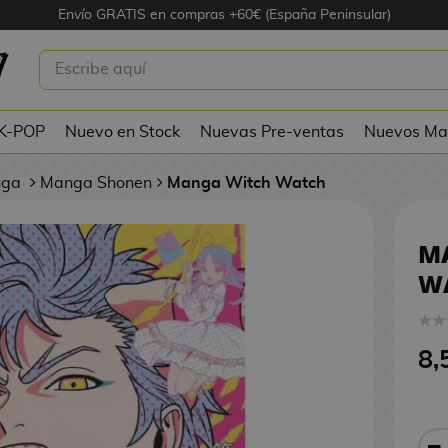
Envío GRATIS en compras +60€ (España Peninsular)
TCH WATCH #07
 K-POP
Nuevo en Stock
Nuevas Pre-ventas
Nuevos Ma
nga
Manga Shonen
Manga Witch Watch
M
W
8,