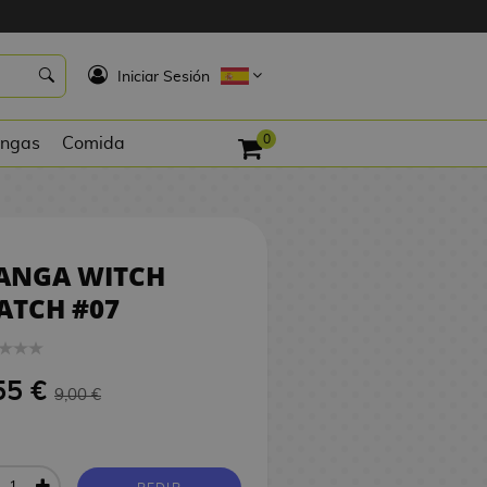
8,55 €
PEDIR
K
Iniciar Sesión
0
ngas
Comida
ANGA WITCH
ATCH #07
55 €
9,00 €