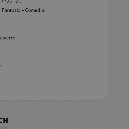
ッチウォッチ
 Fantasia - Comedia
ubierta
es
CH