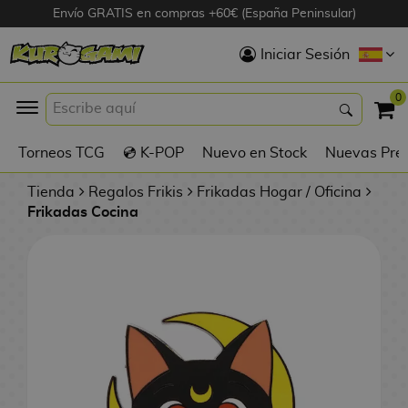
Envío GRATIS en compras +60€ (España Peninsular)
Hola
Iniciar Sesión
Figuras Anime
0
K
Torneos TCG
💿 K-POP
Nuevo en Stock
Nuevas Pre
Figuras
Videojuegos
Tienda
Regalos Frikis
Frikadas Hogar / Oficina
Frikadas Cocina
Figuras de Cine
D
Figuras por
i
Fabricante
g
i
R
m
D
TOP Colecciones
e
o
u