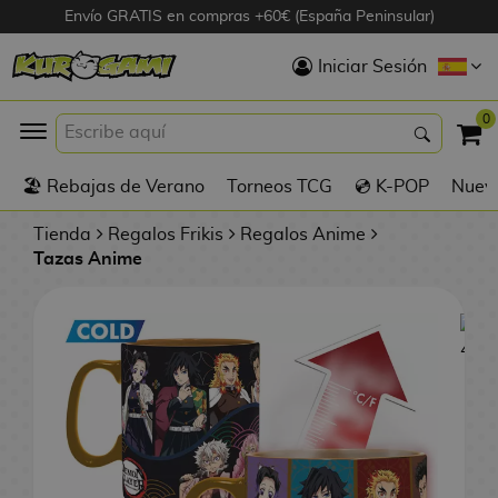
Envío GRATIS en compras +60€ (España Peninsular)
Hola
Iniciar Sesión
Figuras Anime
0
K
🏖️ Rebajas de Verano
Torneos TCG
💿 K-POP
Nuevo
Figuras
Videojuegos
Tienda
Regalos Frikis
Regalos Anime
Tazas Anime
Figuras de Cine
D
Figuras por
i
Fabricante
g
i
R
m
D
TOP Colecciones
e
o
u