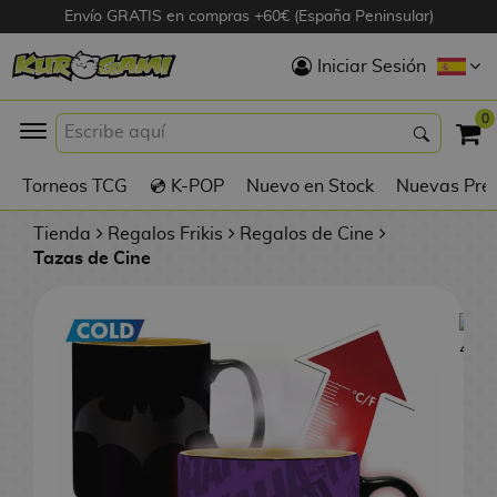
Envío GRATIS en compras +60€ (España Peninsular)
Hola
Iniciar Sesión
Figuras Anime
0
K
Torneos TCG
💿 K-POP
Nuevo en Stock
Nuevas Pre
Figuras
Videojuegos
Tienda
Regalos Frikis
Regalos de Cine
Tazas de Cine
Figuras de Cine
D
Figuras por
i
Fabricante
g
i
R
m
D
TOP Colecciones
e
o
u