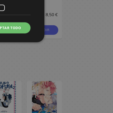
Vivit
Ravitier Taito
6,90 €
8,95 €
8,50 €
37,90 €
PTAR TODO
OMPRAR
PEDIR
COMPRAR