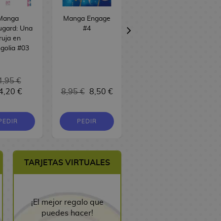
Manga
Manga Engage
Manga Skeleton
ugard: Una
#4
Knight in
ruja en
Another World
golia #03
#12
4,95 €
4,20 €
8,95 €
8,50 €
9,95 €
9,45 €
PEDIR
PEDIR
PEDIR
TARJETAS VIRTUALES
¡El mejor regalo que
puedes hacer!