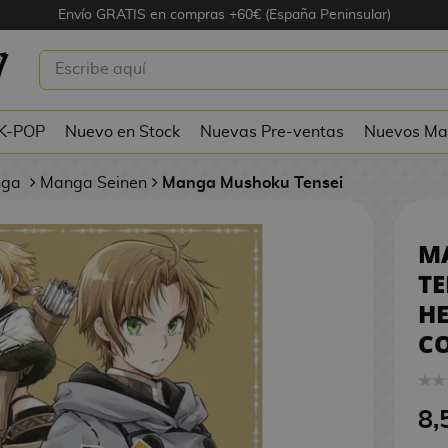
Envío GRATIS en compras +60€ (España Peninsular)
SHOKU TENSEI: EL HECHICERO DEL
ROTO #01
 K-POP
Nuevo en Stock
Nuevas Pre-ventas
Nuevos Ma
nga
Manga Seinen
Manga Mushoku Tensei
M
TE
HE
C
8,