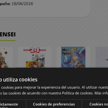
spaña:
18/06/2026
ENSEI
b utiliza cookies
shoku
Pack Manga
Manga Mushoku
Fig
 cookies para mejorar la experiencia del usuario. Al utilizar nuest
#23
Mushoku Tensei
Tensei #22
M
s las cookies de acuerdo con nuestra Política de cookies.
Más inf
Volumen 1 y 2
Musho
J
rictamente
Cookies de preferencias
Cookies no
Rein
arias