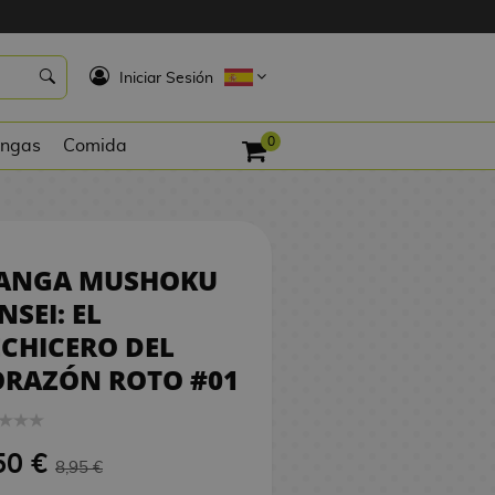
8,50 €
PEDIR
K
Iniciar Sesión
0
ngas
Comida
ANGA MUSHOKU
NSEI: EL
CHICERO DEL
ORAZÓN ROTO #01
50 €
8,95 €