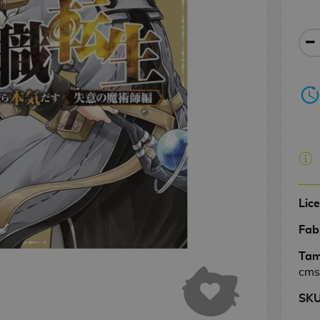
Lic
Fab
Tam
cms
SK