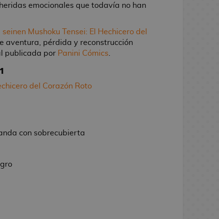
 heridas emocionales que todavía no han
 seinen
Mushoku Tensei: El Hechicero del
de aventura, pérdida y reconstrucción
ial publicada por
Panini Cómics
.
1
echicero del Corazón Roto
landa con sobrecubierta
egro