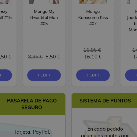
exy
Manga My
Manga
ll #15
Beautiful Man
Kamisama Kiss
Jaad
#05
#07
b
Mon
16,95 €
1
,50 €
8,95 €
8,50 €
16,10 €
1
R
PEDIR
PEDIR
PASARELA DE PAGO
SISTEMA DE PUNTOS
SEGURO
En cada pedido
Tarjeta, PayPal,
acumulas puntos que