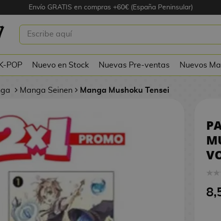
Envío GRATIS en compras +60€ (España Peninsular)
GA MUSHOKU TENSEI VOLUMEN 1 Y 
 K-POP
Nuevo en Stock
Nuevas Pre-ventas
Nuevos Ma
nga
Manga Seinen
Manga Mushoku Tensei
P
M
VO
8,