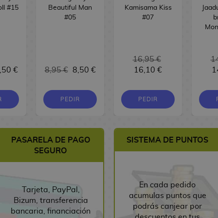
ll #15
Beautiful Man
Kamisama Kiss
Jaad
#05
#07
b
Mon
16,95 €
1
,50 €
8,95 €
8,50 €
16,10 €
1
R
PEDIR
PEDIR
PASARELA DE PAGO
SISTEMA DE PUNTOS
SEGURO
En cada pedido
Tarjeta, PayPal,
acumulas puntos que
Bizum, transferencia
podrás canjear por
bancaria, financiación
descuentos en tus