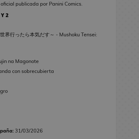
 oficial publicada por Panini Comics.
Y 2
界行ったら本気だす～ - Mushoku Tensei:
fujin na Magonote
landa con sobrecubierta
egro
spaña:
31/03/2026