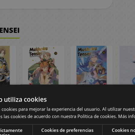
ENSEI
shoku
Manga Mushoku
Manga Mushoku
Fig
b utiliza cookies
 El
Tensei #23
Tensei #22
M
o del
Musho
 cookies para mejorar la experiencia del usuario. Al utilizar nuest
to #01
J
s las cookies de acuerdo con nuestra Política de cookies.
Más inf
Rein
rictamente
Cookies de preferencias
Cookies no
arias