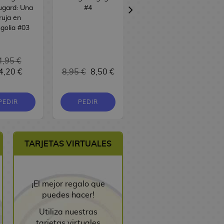
ugard: Una
#4
Knight in
ruja en
Another World
golia #03
#12
4,95 €
4,20 €
8,95 €
8,50 €
9,95 €
9,45 €
PEDIR
PEDIR
PEDIR
TARJETAS VIRTUALES
¡El mejor regalo que
puedes hacer!
Utiliza nuestras
tarjetas virtuales