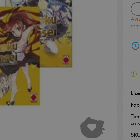
Avi
rep
Lic
Fab
Tam
cms
SK