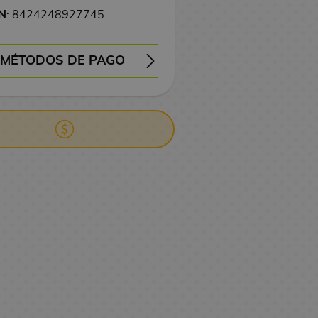
N
: 8424248927745
MÉTODOS DE PAGO
EMBOLSO
TRANSFERENCIA