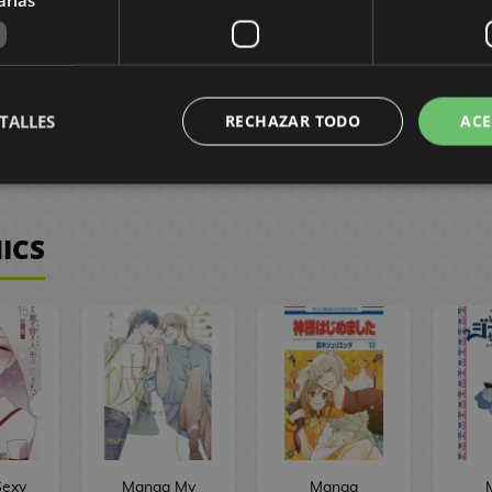
,50 €
8,95 €
8,50 €
8,95 €
8,50 €
3
R
PEDIR
PEDIR
C
TALLES
RECHAZAR TODO
ACE
ICS
exy
Manga My
Manga