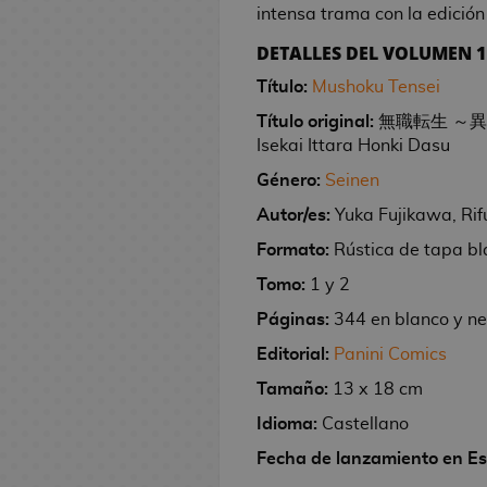
M
M
d
l
intensa trama con la edición
l
n
e
e
C
s
R
s
a
C
t
o
i
a
r
e
e
h
T
a
T
i
s
K
e
S
i
t
e
D
r
ó
o
g
d
y
t
/
e
DETALLES DEL VOLUMEN 1 
o
n
G
P
b
e
i
e
n
e
g
i
d
m
a
e
B
a
T
m
g
-
e
u
r
F
t
r
e
r
a
s
i
i
Título:
Mushoku Tensei
r
o
o
s
V
o
a
M
l
j
a
i
i
s
l
n
a
c
/
j
y
/
Título original:
無職転生 ～異世
s
F
J
a
u
M
a
s
g
e
d
o
e
n
R
O
u
s
C
Isekai Ittara Honki Dasu
Ú
i
o
g
c
o
r
E
u
s
e
s
y
e
é
f
e
e
n
R
g
s
i
h
n
M
C
Género:
Seinen
r
S
e
s
M
p
i
g
r
i
e
u
R
e
c
e
e
C
a
C
a
e
l
d
a
l
c
o
e
Autor/es:
Yuka Fujikawa, Ri
c
l
r
e
i
:
s
d
a
n
E
s
r
S
e
n
i
i
s
a
o
o
Formato:
Rústica de tapa b
a
g
T
A
e
r
g
d
F
i
e
l
g
c
n
l
M
s
j
s
a
h
n
r
t
a
i
u
e
M
ñ
a
a
a
a
e
Tomo:
1 y 2
a
e
G
l
e
i
o
e
c
n
s
o
o
N
A
s
s
T
Páginas:
344 en blanco y n
n
L
s
r
o
G
m
s
r
i
k
R
c
r
o
j
V
o
g
i
a
s
a
e
d
L
a
o
o
é
h
d
c
i
A
i
Editorial:
Panini Comics
m
a
b
n
d
t
e
l
D
n
p
i
e
h
n
p
d
Tamaño:
13 x 18 cm
o
I
G
r
F
d
e
h
C
a
i
e
l
l
l
e
:
e
e
s
s
o
o
i
i
V
e
i
v
s
s
i
a
o
S
r
o
Idioma:
Castellano
D
e
r
s
g
s
i
r
n
e
n
M
c
s
s
e
i
j
Fecha de lanzamiento en E
o
k
r
C
M
u
t
d
i
e
r
e
a
a
d
A
m
t
u
b