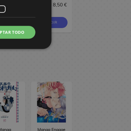
6,90 €
8,95 €
8,50 €
37,90 €
OMPRAR
PEDIR
COMPRAR
PTAR TODO
Manga
Manga Engage
Manga Skeleton