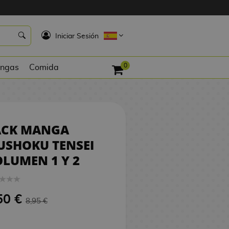
8,50 €
2
PEDIR
K
Iniciar Sesión
0
ngas
Comida
ACK MANGA
USHOKU TENSEI
LUMEN 1 Y 2
50 €
8,95 €