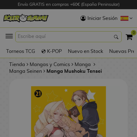
Envío GRATIS en compras +60€ (España Peninsular)
Hola
Iniciar Sesión
Figuras Anime
0
K
Torneos TCG
💿 K-POP
Nuevo en Stock
Nuevas Pre
Figuras
Videojuegos
Tienda
Mangas y Comics
Manga
Manga Seinen
Manga Mushoku Tensei
Figuras de Cine
D
Figuras por
i
Fabricante
g
i
R
m
D
TOP Colecciones
e
o
u